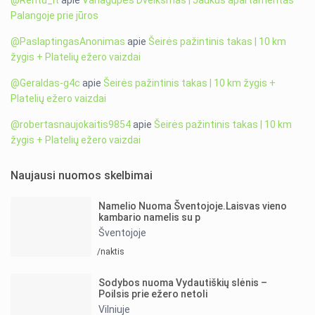
@Rentu_lt
apie
Vanagupės Dvelksmas | Jaukus apartamentas
Palangoje prie jūros
@PaslaptingasAnonimas
apie
Šeirės pažintinis takas | 10 km
žygis + Platelių ežero vaizdai
@Geraldas-g4c
apie
Šeirės pažintinis takas | 10 km žygis +
Platelių ežero vaizdai
@robertasnaujokaitis9854
apie
Šeirės pažintinis takas | 10 km
žygis + Platelių ežero vaizdai
Naujausi nuomos skelbimai
Namelio Nuoma Šventojoje.Laisvas vieno
kambario namelis su p
Šventojoje
/naktis
Sodybos nuoma Vydautiškių slėnis –
Poilsis prie ežero netoli
Vilniuje