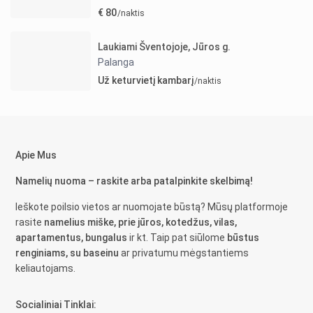
€ 80
/naktis
Laukiami Šventojoje, Jūros g.
Palanga
Už keturvietį kambarį
/naktis
Apie Mus
Namelių nuoma – raskite arba patalpinkite skelbimą!
Ieškote poilsio vietos ar nuomojate būstą? Mūsų platformoje
rasite
namelius miške, prie jūros, kotedžus, vilas,
apartamentus, bungalus
ir kt. Taip pat siūlome
būstus
renginiams, su baseinu
ar privatumu mėgstantiems
keliautojams.
Socialiniai Tinklai: