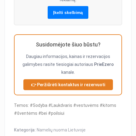
Įkelti skelbimą
Susidomėjote šiuo būstu?
Daugiau informacijos, kainas ir rezervacijos
galimybes rasite tiesiogiai autoriaus
PrieEzero
kanale.
👉 Peržiūrėti kontaktus ir rezervuoti
Temos: #Sodyba #Laukdvaris #vestuvėms #kitoms
#šventėms #bei #poilsiui
Kategorija:
Namelių nuoma Lietuvoje