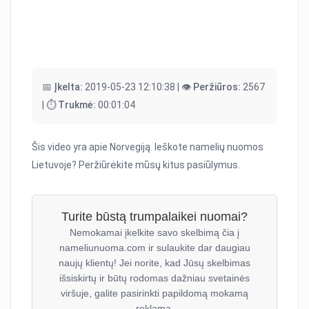
📅 Įkelta:
2019-05-23 12:10:38 |
👁️ Peržiūros:
2567
|
⏱️ Trukmė:
00:01:04
Šis video yra apie Norvegiją. Ieškote namelių nuomos
Lietuvoje? Peržiūrėkite mūsų kitus pasiūlymus.
Turite būstą trumpalaikei nuomai?
Nemokamai įkelkite savo skelbimą čia į
nameliunuoma.com ir sulaukite dar daugiau
naujų klientų! Jei norite, kad Jūsų skelbimas
išsiskirtų ir būtų rodomas dažniau svetainės
viršuje, galite pasirinkti papildomą mokamą
reklamą.