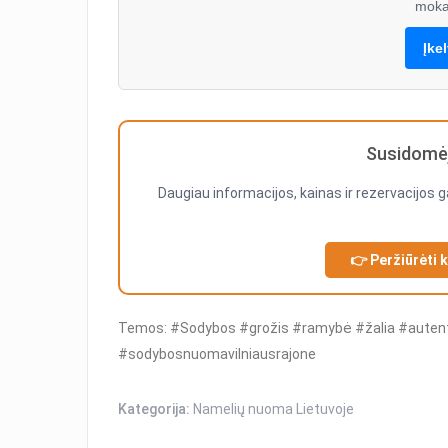
moka
Įke
Susidomėj
Daugiau informacijos, kainas ir rezervacijos g
👉 Peržiūrėti 
Temos: #Sodybos #grožis #ramybė #žalia #auten
#sodybosnuomavilniausrajone
Kategorija:
Namelių nuoma Lietuvoje