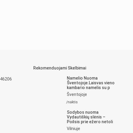
Rekomenduojami Skelbimai
Namelio Nuoma
 46206
Šventojoje.Laisvas vieno
kambario namelis su p
Šventojoje
/naktis
Sodybos nuoma
Vydautiškių slėnis –
Poilsis prie ežero netoli
Vilniuje