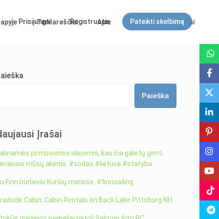
Prisijungti
Registruotis
Pateikti skelbimą
apyje
Tinklaraščiai
Apie
DUK
Kontaktai
Svečiai
e
aieška
Paieška
Naujausi Įrašai
alinamės pirmosiomis idėjomis, kas čia galėtų gimti
eriausio mūsų akimis. #sodas #lietuva #statyba
u Finn burlaiviu Kuršių mariose. #finnsailing
railside Cabin: Cabin Rentals on Back Lake Pittsburg NH
tokūs glampos nameliai netoli Salmon Arm BC