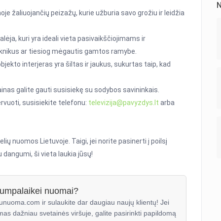
N
oje žaliuojančių peizažų, kurie užburia savo grožiu ir leidžia
lėja, kuri yra ideali vieta pasivaikščiojimams ir
iknikus ar tiesiog mėgautis gamtos ramybe.
objekto interjeras yra šiltas ir jaukus, sukurtas taip, kad
ainas galite gauti susisiekę su sodybos savininkais.
rvuoti, susisiekite telefonu:
televizija@pavyzdys.lt
arba
 nuomos Lietuvoje. Taigi, jei norite pasinerti į poilsį
dangumi, ši vieta laukia jūsų!
trumpalaikei nuomai?
unuoma.com ir sulaukite dar daugiau naujų klientų! Jei
mas dažniau svetainės viršuje, galite pasirinkti papildomą