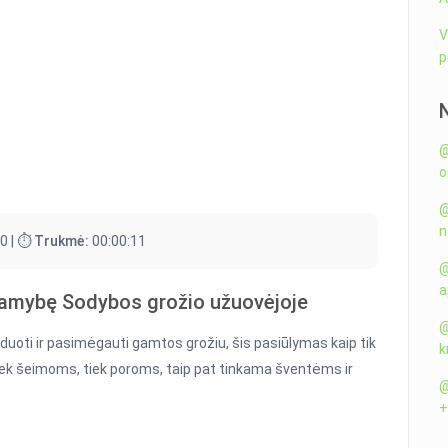
V
p
@
o
@
n
0 |
⏱️ Trukmė:
00:00:11
@
a
 ramybę Sodybos grožio užuovėjoje
@
iduoti ir pasimėgauti gamtos grožiu, šis pasiūlymas kaip tik
k
tiek šeimoms, tiek poroms, taip pat tinkama šventėms ir
@
+