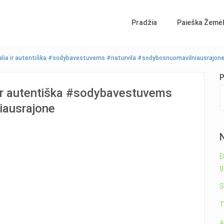
Pradžia
Paieška Žemėl
žalia ir autentiška #sodybavestuvems #naturvila #sodybosnuomavilniausrajon
P
 ir autentiška #sodybavestuvems
iausrajone
D
g
S
T
A