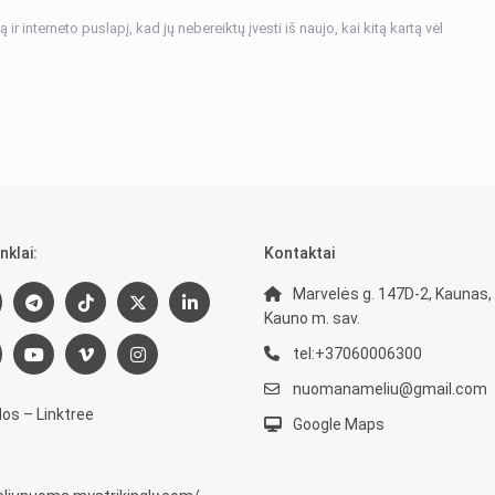
ir interneto puslapį, kad jų nebereiktų įvesti iš naujo, kai kitą kartą vėl
nklai:
Kontaktai
Marvelės g. 147D-2, Kaunas,
Kauno m. sav.
tel:+37060006300
nuomanameliu@gmail.com
os – Linktree
Google Maps