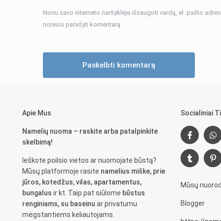
Noriu savo interneto naršyklėje išsaugoti vardą, el. pašto adresą 
norėsiu parašyti komentarą.
Apie Mus
Socialiniai Ti
Namelių nuoma – raskite arba patalpinkite
skelbimą!
Ieškote poilsio vietos ar nuomojate būstą?
Mūsų platformoje rasite
namelius miške, prie
jūros, kotedžus, vilas, apartamentus,
Mūsų nuorod
bungalus
ir kt. Taip pat siūlome
būstus
Blogger
renginiams, su baseinu
ar privatumu
mėgstantiems keliautojams.