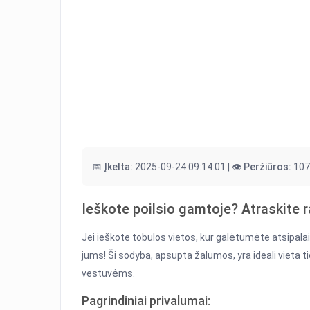
📅 Įkelta:
2025-09-24 09:14:01 |
👁️ Peržiūros:
107
Ieškote poilsio gamtoje? Atraskite
Jei ieškote tobulos vietos, kur galėtumėte atsipala
jums! Ši sodyba, apsupta žalumos, yra ideali vieta 
vestuvėms.
Pagrindiniai privalumai: