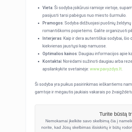
Vieta
: Ši sodyba įsikūrusi ramioje vietoje, supam
pasijusti tarsi pabėgus nuo miesto šurmulio.
Pramogos
: Sodyba didžiuojasi puošnių želdynų a
romantiškoms popietėms. Galite organizuoti p
Interjeras
: Kaip ir dera autentiškai sodybai, šio 
kiekvienas jaustųsi kaip namuose.
Optimalios kainos
: Daugiau informacijos apie k
Kontaktai
: Norėdami sužinoti daugiau arba reze
apsilankykite svetainėje:
www.pavyzdys.lt
.
Ši sodyba yra puikus pasirinkimas ieškantiems namelių
gamtoje ir mėgautis jaukiais vakarais po žvaigždėtu 
Turite būstą 
Nemokamai įkelkite savo skelbimą čia į nameli
norite, kad Jūsų skelbimas išsiskirtų ir būtų rodo