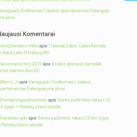
anagupės Dvelksmas | Jaukus apartamentas Palangoje
rie jūros
Naujausi Komentarai
GregSanders-m8w
apie
Trailside Cabin: Cabin Rentals
n Back Lake Pittsburg NH
awomansstory.2019
apie
Atokūs glampos nameliai
etoli Salmon Arm BC
Rentu_lt
apie
Vanagupės Dvelksmas | Jaukus
partamentas Palangoje prie jūros
PaslaptingasAnonimas
apie
Šeirės pažintinis takas | 10
m žygis + Platelių ežero vaizdai
Geraldas-g4c
apie
Šeirės pažintinis takas | 10 km žygis
 Platelių ežero vaizdai