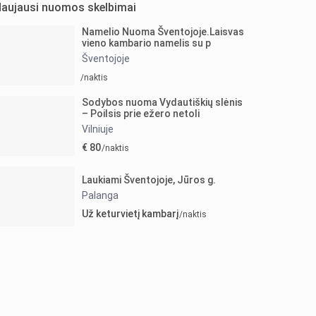
aujausi nuomos skelbimai
Namelio Nuoma Šventojoje.Laisvas
vieno kambario namelis su p
Šventojoje
/naktis
Sodybos nuoma Vydautiškių slėnis
– Poilsis prie ežero netoli
Vilniuje
€ 80
/naktis
Laukiami Šventojoje, Jūros g.
Palanga
Už keturvietį kambarį
/naktis