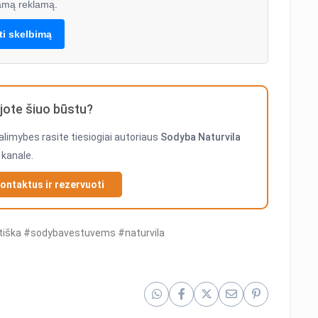
mą reklamą.
lti skelbimą
ote šiuo būstu?
alimybes rasite tiesiogiai autoriaus
Sodyba Naturvila
kanale.
kontaktus ir rezervuoti
tiška #sodybavestuvems #naturvila