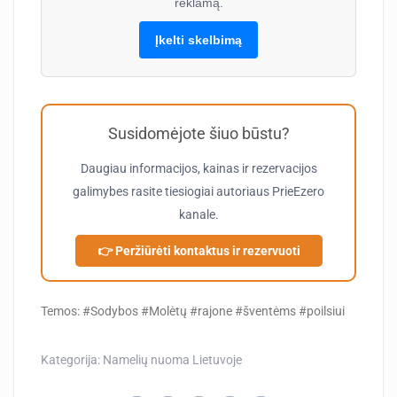
reklamą.
Įkelti skelbimą
Susidomėjote šiuo būstu?
Daugiau informacijos, kainas ir rezervacijos
galimybes rasite tiesiogiai autoriaus
PrieEzero
kanale.
👉 Peržiūrėti kontaktus ir rezervuoti
Temos: #Sodybos #Molėtų #rajone #šventėms #poilsiui
Kategorija:
Namelių nuoma Lietuvoje