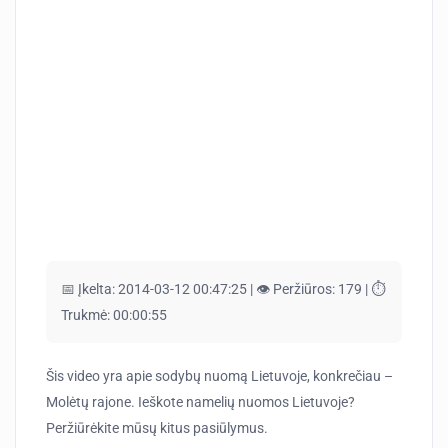
📅 Įkelta:
2014-03-12 00:47:25 |
👁️ Peržiūros:
179 |
⏱️
Trukmė:
00:00:55
Šis video yra apie sodybų nuomą Lietuvoje, konkrečiau –
Molėtų rajone. Ieškote namelių nuomos Lietuvoje?
Peržiūrėkite mūsų kitus pasiūlymus.