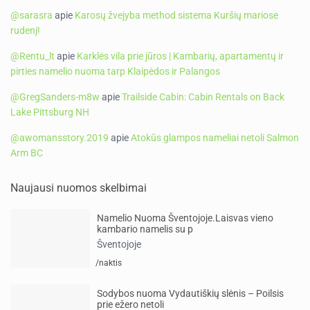
@sarasra
apie
Karosų žvejyba method sistema Kuršių mariose
rudenį!
@Rentu_lt
apie
Karklės vila prie jūros | Kambarių, apartamentų ir
pirties namelio nuoma tarp Klaipėdos ir Palangos
@GregSanders-m8w
apie
Trailside Cabin: Cabin Rentals on Back
Lake Pittsburg NH
@awomansstory.2019
apie
Atokūs glampos nameliai netoli Salmon
Arm BC
Naujausi nuomos skelbimai
Namelio Nuoma Šventojoje.Laisvas vieno
kambario namelis su p
Šventojoje
/naktis
Sodybos nuoma Vydautiškių slėnis – Poilsis
prie ežero netoli