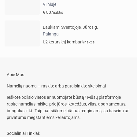
Vilniuje
€ 80
/naktis
Laukiami Šventojoje, Jūros g.
Palanga
Už keturvietį kambarį
/naktis
Apie Mus
Namelių nuoma – raskite arba patalpinkite skelbimą!
Ieškote poilsio vietos ar nuomojate būstą? Mūsų platformoje
rasite
namelius miške, prie jūros, kotedžus, vilas, apartamentus,
bungalus
ir kt. Taip pat siūlome
būstus renginiams, su baseinu
ar
privatumu mėgstantiems keliautojams.
Socialiniai Tinklai: