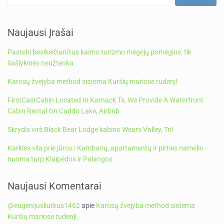
Naujausi Įrašai
Pastebi besikeičiančius kaimo turizmo mėgėjų pomėgius: tik
šašlykinės neužtenka
Karosų žvejyba method sistema Kuršių mariose rudenį!
FirstCastCabin Located In Karnack Tx, We Provide A Waterfront
Cabin Rental On Caddo Lake, Airbnb
Skrydis virš Black Bear Lodge kabino Wears Valley, Tn!
Karklės vila prie jūros | Kambarių, apartamentų ir pirties namelio
nuoma tarp Klaipėdos ir Palangos
Naujausi Komentarai
@eugenijusliutkus1462
apie
Karosų žvejyba method sistema
Kuršių mariose rudenį!