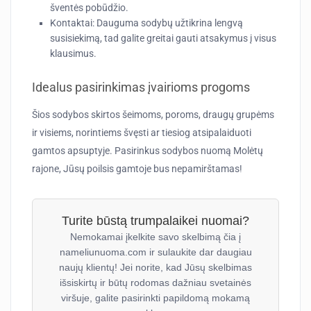
šventės pobūdžio.
Kontaktai:
Dauguma sodybų užtikrina lengvą
susisiekimą, tad galite greitai gauti atsakymus į visus
klausimus.
Idealus pasirinkimas įvairioms progoms
Šios sodybos skirtos šeimoms, poroms, draugų grupėms
ir visiems, norintiems švęsti ar tiesiog atsipalaiduoti
gamtos apsuptyje. Pasirinkus sodybos nuomą Molėtų
rajone, Jūsų poilsis gamtoje bus nepamirštamas!
Turite būstą trumpalaikei nuomai?
Nemokamai įkelkite savo skelbimą čia į
nameliunuoma.com ir sulaukite dar daugiau
naujų klientų! Jei norite, kad Jūsų skelbimas
išsiskirtų ir būtų rodomas dažniau svetainės
viršuje, galite pasirinkti papildomą mokamą