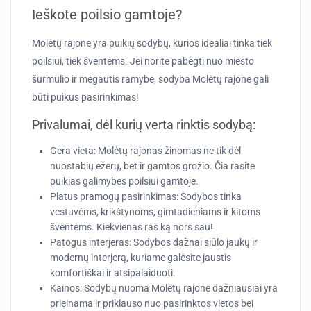
Ieškote poilsio gamtoje?
Molėtų rajone yra puikių sodybų, kurios idealiai tinka tiek
poilsiui, tiek šventėms. Jei norite pabėgti nuo miesto
šurmulio ir mėgautis ramybe, sodyba Molėtų rajone gali
būti puikus pasirinkimas!
Privalumai, dėl kurių verta rinktis sodybą:
Gera vieta:
Molėtų rajonas žinomas ne tik dėl
nuostabių ežerų, bet ir gamtos grožio. Čia rasite
puikias galimybes poilsiui gamtoje.
Platus pramogų pasirinkimas:
Sodybos tinka
vestuvėms, krikštynoms, gimtadieniams ir kitoms
šventėms. Kiekvienas ras ką nors sau!
Patogus interjeras:
Sodybos dažnai siūlo jaukų ir
modernų interjerą, kuriame galėsite jaustis
komfortiškai ir atsipalaiduoti.
Kainos:
Sodybų nuoma Molėtų rajone dažniausiai yra
prieinama ir priklauso nuo pasirinktos vietos bei