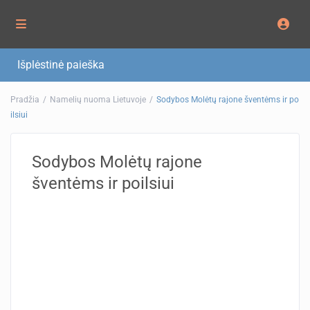
Išplėstinė paieška
Pradžia
Namelių nuoma Lietuvoje
Sodybos Molėtų rajone šventėms ir po
ilsiui
Sodybos Molėtų rajone
šventėms ir poilsiui