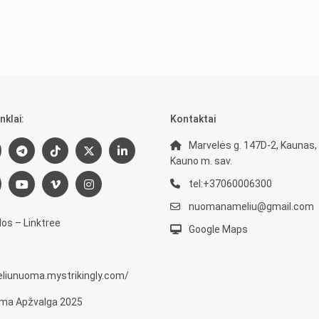
nklai:
Kontaktai
Marvelės g. 147D-2, Kaunas,
Kauno m. sav.
tel:+37060006300
nuomanameliu@gmail.com
os – Linktree
Google Maps
eliunuoma.mystrikingly.com/
ma Apžvalga 2025