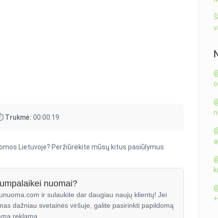
Š
v
@
o
@
n
⏱️ Trukmė:
00:00:19
@
a
nuomos Lietuvoje? Peržiūrėkite mūsų kitus pasiūlymus.
@
k
trumpalaikei nuomai?
@
unuoma.com ir sulaukite dar daugiau naujų klientų! Jei
+
mas dažniau svetainės viršuje, galite pasirinkti papildomą
mą reklamą.