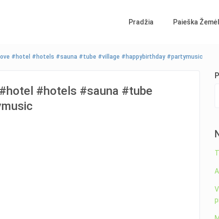
Pradžia
Paieška Žemėl
ove #hotel #hotels #sauna #tube #village #happybirthday #partymusic
P
#hotel #hotels #sauna #tube
ymusic
T
A
V
p
M