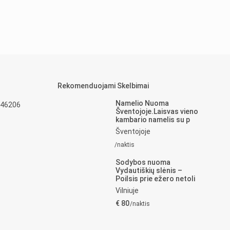
Rekomenduojami Skelbimai
Namelio Nuoma
 46206
Šventojoje.Laisvas vieno
kambario namelis su p
Šventojoje
/naktis
Sodybos nuoma
Vydautiškių slėnis –
Poilsis prie ežero netoli
Vilniuje
€ 80
/naktis