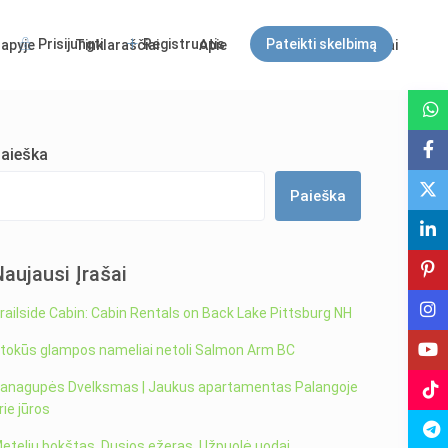
Prisijungti
Registruotis
Pateikti skelbimą
apyje
Tinklaraščiai
Apie
DUK
Kontaktai
Svečiai
aieška
Paieška
Naujausi Įrašai
railside Cabin: Cabin Rentals on Back Lake Pittsburg NH
tokūs glampos nameliai netoli Salmon Arm BC
anagupės Dvelksmas | Jaukus apartamentas Palangoje
rie jūros
etelių bokštas, Dusios ežeras. Užpuolė uodai