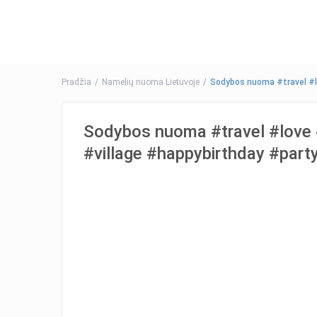
Pradžia
Namelių nuoma Lietuvoje
Sodybos nuoma #travel #l
Sodybos nuoma #travel #love 
#village #happybirthday #part