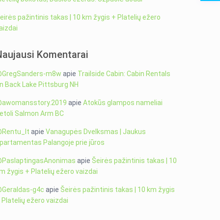
eirės pažintinis takas | 10 km žygis + Platelių ežero
aizdai
Naujausi Komentarai
GregSanders-m8w
apie
Trailside Cabin: Cabin Rentals
n Back Lake Pittsburg NH
awomansstory.2019
apie
Atokūs glampos nameliai
etoli Salmon Arm BC
Rentu_lt
apie
Vanagupės Dvelksmas | Jaukus
partamentas Palangoje prie jūros
PaslaptingasAnonimas
apie
Šeirės pažintinis takas | 10
m žygis + Platelių ežero vaizdai
Geraldas-g4c
apie
Šeirės pažintinis takas | 10 km žygis
 Platelių ežero vaizdai