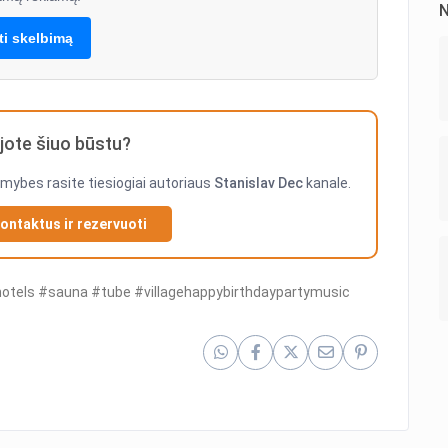
N
lti skelbimą
ote šiuo būstu?
imybes rasite tiesiogiai autoriaus
Stanislav Dec
kanale.
kontaktus ir rezervuoti
otels #sauna #tube #villagehappybirthdaypartymusic