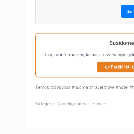
Įke
Susidomėj
Daugiau informacijos, kainas ir rezervacijos gal
👉 Peržiūrėti 
Temos: #Sodybos #nuoma #travel #love #hotel #h
Kategorija:
Namelių nuoma Lietuvoje