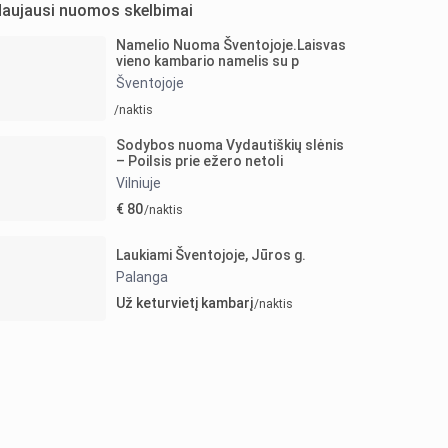
aujausi nuomos skelbimai
Namelio Nuoma Šventojoje.Laisvas
vieno kambario namelis su p
Šventojoje
/naktis
Sodybos nuoma Vydautiškių slėnis
– Poilsis prie ežero netoli
Vilniuje
€ 80
/naktis
Laukiami Šventojoje, Jūros g.
Palanga
Už keturvietį kambarį
/naktis