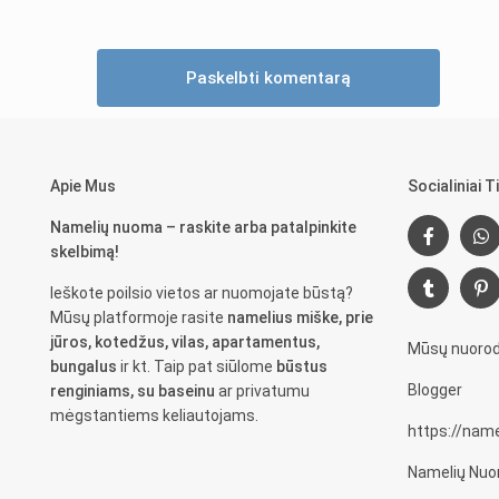
Apie Mus
Socialiniai Ti
Namelių nuoma – raskite arba patalpinkite
skelbimą!
Ieškote poilsio vietos ar nuomojate būstą?
Mūsų platformoje rasite
namelius miške, prie
jūros, kotedžus, vilas, apartamentus,
Mūsų nuorod
bungalus
ir kt. Taip pat siūlome
būstus
Blogger
renginiams, su baseinu
ar privatumu
mėgstantiems keliautojams.
https://nam
Namelių Nuo