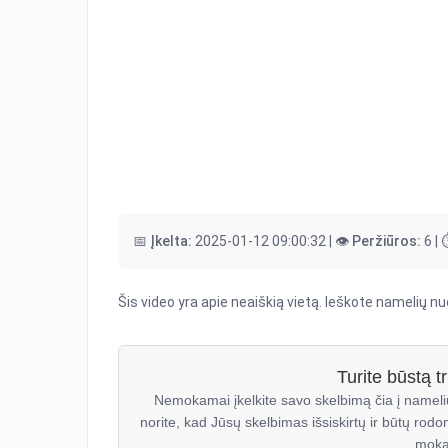
📅 Įkelta:
2025-01-12 09:00:32 |
👁️ Peržiūros:
6 |
Šis video yra apie neaiškią vietą. Ieškote namelių 
Turite būstą 
Nemokamai įkelkite savo skelbimą čia į nameli
norite, kad Jūsų skelbimas išsiskirtų ir būtų rodo
moka