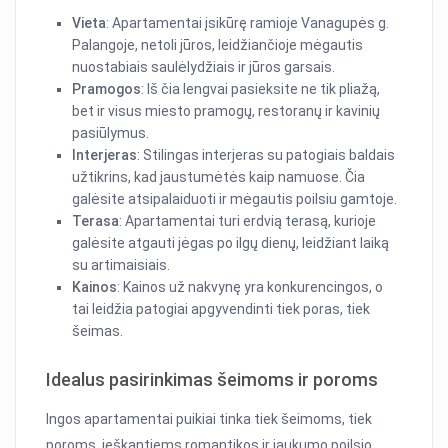
Vieta
: Apartamentai įsikūrę ramioje Vanagupės g.
Palangoje, netoli jūros, leidžiančioje mėgautis
nuostabiais saulėlydžiais ir jūros garsais.
Pramogos
: Iš čia lengvai pasieksite ne tik pliažą,
bet ir visus miesto pramogų, restoranų ir kavinių
pasiūlymus.
Interjeras
: Stilingas interjeras su patogiais baldais
užtikrins, kad jaustumėtės kaip namuose. Čia
galėsite atsipalaiduoti ir mėgautis poilsiu gamtoje.
Terasa
: Apartamentai turi erdvią terasą, kurioje
galėsite atgauti jėgas po ilgų dienų, leidžiant laiką
su artimaisiais.
Kainos
: Kainos už nakvynę yra konkurencingos, o
tai leidžia patogiai apgyvendinti tiek poras, tiek
šeimas.
Idealus pasirinkimas šeimoms ir poroms
Ingos apartamentai puikiai tinka tiek šeimoms, tiek
poroms, ieškantiems romantikos ir jaukumo poilsio