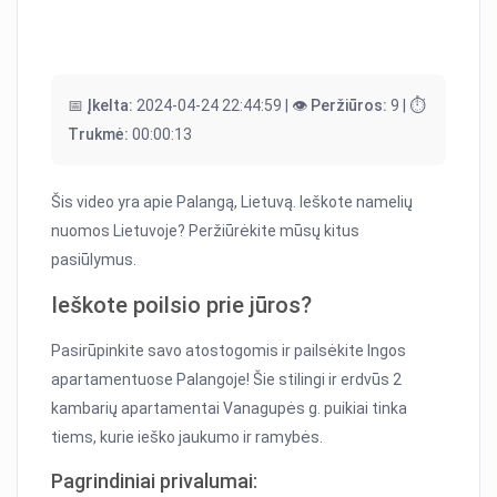
📅 Įkelta:
2024-04-24 22:44:59 |
👁️ Peržiūros:
9 |
⏱️
Trukmė:
00:00:13
Šis video yra apie Palangą, Lietuvą. Ieškote namelių
nuomos Lietuvoje? Peržiūrėkite mūsų kitus
pasiūlymus.
Ieškote poilsio prie jūros?
Pasirūpinkite savo atostogomis ir pailsėkite Ingos
apartamentuose Palangoje! Šie stilingi ir erdvūs 2
kambarių apartamentai Vanagupės g. puikiai tinka
tiems, kurie ieško jaukumo ir ramybės.
Pagrindiniai privalumai: