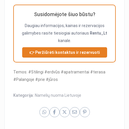
Susidomėjote šiuo būstu?
Daugiau informacijos, kainas ir rezervacijos
galimybes rasite tiesiogiai autoriaus
Rentu_Lt
kanale.
👉 Peržiūrėti kontaktus ir rezervuoti
Temos: #Stilingi #erdvūs #apatramentai #terasa
#Palangoje #prie #jūros
Kategorija:
Namelių nuoma Lietuvoje