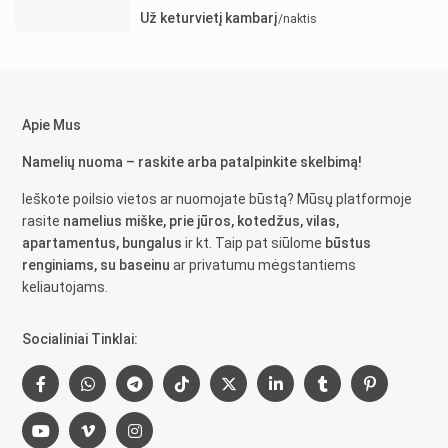
Už keturvietį kambarį
/naktis
Apie Mus
Namelių nuoma – raskite arba patalpinkite skelbimą!
Ieškote poilsio vietos ar nuomojate būstą? Mūsų platformoje
rasite
namelius miške, prie jūros, kotedžus, vilas,
apartamentus, bungalus
ir kt. Taip pat siūlome
būstus
renginiams, su baseinu
ar privatumu mėgstantiems
keliautojams.
Socialiniai Tinklai: