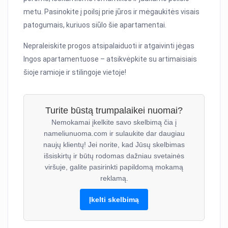
metu. Pasinokite į poilsį prie jūros ir mėgaukitės visais
patogumais, kuriuos siūlo šie apartamentai.
Nepraleiskite progos atsipalaiduoti ir atgaivinti jėgas
Ingos apartamentuose – atsikvėpkite su artimaisiais
šioje ramioje ir stilingoje vietoje!
Turite būstą trumpalaikei nuomai?
Nemokamai įkelkite savo skelbimą čia į
nameliunuoma.com ir sulaukite dar daugiau
naujų klientų! Jei norite, kad Jūsų skelbimas
išsiskirtų ir būtų rodomas dažniau svetainės
viršuje, galite pasirinkti papildomą mokamą
reklamą.
Įkelti skelbimą