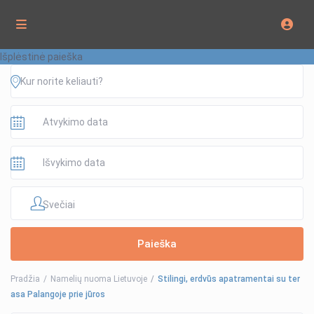
Išplėstinė paieška
Svečiai
Pradžia
Namelių nuoma Lietuvoje
Stilingi, erdvūs apatramentai su ter
asa Palangoje prie jūros