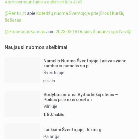
#smokymountains #cabinrentals #fall
@Rentu_lt
apie
Kotedžų nuoma Šventojoje prie jūros | Kuršių
šešetas
@ProcessusKaunas
apie
2023 03 18 Dusios Šiaurinis spot’as 🤩
Naujausi nuomos skelbimai
Namelio Nuoma Šventojoje.Laisvas vieno
kambario namelis su p
Šventojoje
/naktis
Sodybos nuoma Vydautiškių slėnis –
Poilsis prie ežero netoli
Vilniuje
€ 80
/naktis
Laukiami Šventojoje, Jūros g.
Palanga