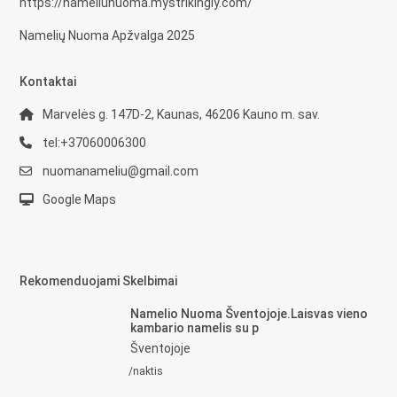
https://nameliunuoma.mystrikingly.com/
Namelių Nuoma Apžvalga 2025
Kontaktai
Marvelės g. 147D-2, Kaunas, 46206 Kauno m. sav.
tel:+37060006300
nuomanameliu@gmail.com
Google Maps
Rekomenduojami Skelbimai
Namelio Nuoma Šventojoje.Laisvas vieno
kambario namelis su p
Šventojoje
/naktis