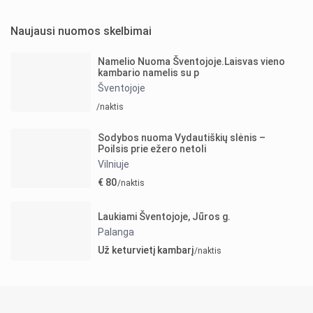
Naujausi nuomos skelbimai
Namelio Nuoma Šventojoje.Laisvas vieno
kambario namelis su p
Šventojoje
/naktis
Sodybos nuoma Vydautiškių slėnis –
Poilsis prie ežero netoli
Vilniuje
€ 80
/naktis
Laukiami Šventojoje, Jūros g.
Palanga
Už keturvietį kambarį
/naktis