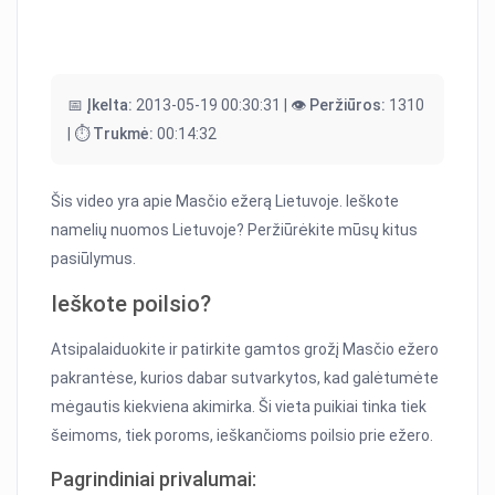
📅 Įkelta:
2013-05-19 00:30:31 |
👁️ Peržiūros:
1310
|
⏱️ Trukmė:
00:14:32
Šis video yra apie Masčio ežerą Lietuvoje. Ieškote
namelių nuomos Lietuvoje? Peržiūrėkite mūsų kitus
pasiūlymus.
Ieškote poilsio?
Atsipalaiduokite ir patirkite gamtos grožį Masčio ežero
pakrantėse, kurios dabar sutvarkytos, kad galėtumėte
mėgautis kiekviena akimirka. Ši vieta puikiai tinka tiek
šeimoms, tiek poroms, ieškančioms poilsio prie ežero.
Pagrindiniai privalumai: