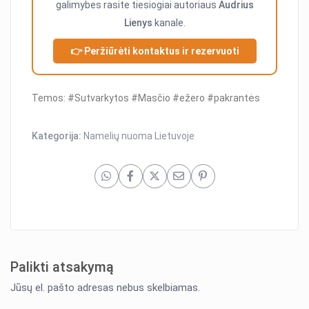
galimybes rasite tiesiogiai autoriaus
Audrius
Lienys
kanale.
👉 Peržiūrėti kontaktus ir rezervuoti
Temos: #Sutvarkytos #Masčio #ežero #pakrantės
Kategorija:
Namelių nuoma Lietuvoje
Palikti atsakymą
Jūsų el. pašto adresas nebus skelbiamas.