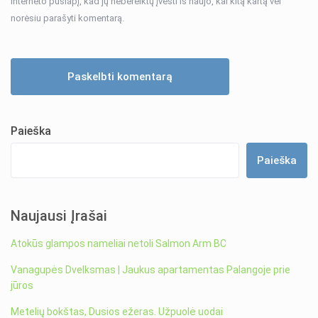
interneto puslapį, kad jų nebereiktų įvesti iš naujo, kai kitą kartą vėl
norėsiu parašyti komentarą.
Paieška
Paieška
Naujausi Įrašai
Atokūs glampos nameliai netoli Salmon Arm BC
Vanagupės Dvelksmas | Jaukus apartamentas Palangoje prie
jūros
Metelių bokštas, Dusios ežeras. Užpuolė uodai