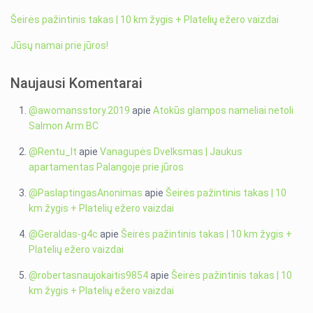
Šeirės pažintinis takas | 10 km žygis + Platelių ežero vaizdai
Jūsų namai prie jūros!
Naujausi Komentarai
@awomansstory.2019
apie
Atokūs glampos nameliai netoli
Salmon Arm BC
@Rentu_lt
apie
Vanagupės Dvelksmas | Jaukus
apartamentas Palangoje prie jūros
@PaslaptingasAnonimas
apie
Šeirės pažintinis takas | 10
km žygis + Platelių ežero vaizdai
@Geraldas-g4c
apie
Šeirės pažintinis takas | 10 km žygis +
Platelių ežero vaizdai
@robertasnaujokaitis9854
apie
Šeirės pažintinis takas | 10
km žygis + Platelių ežero vaizdai