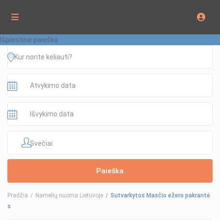
Išplėstinė paieška
Svečiai
Pradžia
Namelių nuoma Lietuvoje
Sutvarkytos Masčio ežero pakrantė
s