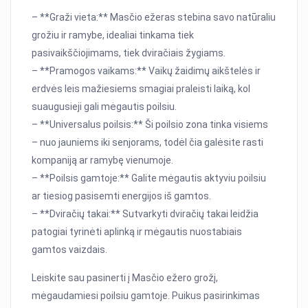
– **Graži vieta:** Masčio ežeras stebina savo natūraliu
grožiu ir ramybe, idealiai tinkama tiek
pasivaikščiojimams, tiek dviračiais žygiams.
– **Pramogos vaikams:** Vaikų žaidimų aikštelės ir
erdvės leis mažiesiems smagiai praleisti laiką, kol
suaugusieji gali mėgautis poilsiu.
– **Universalus poilsis:** Ši poilsio zona tinka visiems
– nuo jauniems iki senjorams, todėl čia galėsite rasti
kompaniją ar ramybę vienumoje.
– **Poilsis gamtoje:** Galite mėgautis aktyviu poilsiu
ar tiesiog pasisemti energijos iš gamtos.
– **Dviračių takai:** Sutvarkyti dviračių takai leidžia
patogiai tyrinėti aplinką ir mėgautis nuostabiais
gamtos vaizdais.
Leiskite sau pasinerti į Masčio ežero grožį,
mėgaudamiesi poilsiu gamtoje. Puikus pasirinkimas