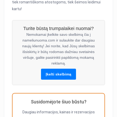
tiek romantiškoms atostogoms, tiek šeimos leidimui
kartu!
Turite būstą trumpalaikei nuomai?
Nemokamai įkelkite savo skelbimą čia į
nameliunuoma.com ir sulaukite dar daugiau
naujų klientų! Jei norite, kad Jūsų skelbimas
išsiskirtų ir būtų rodomas dažniau svetainės
viršuje, galite pasirinkti papildomą mokamą
reklamą.
Įkelti skelbimą
Susidomėjote šiuo būstu?
Daugiau informacijos, kainas ir rezervacijos