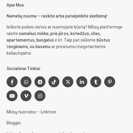
Apie Mus
Namelių nuoma – raskite arba patalpinkite skelbimą!
Ieškote poilsio vietos ar nuomojate būstą? Mūsų platformoje
rasite
namelius miške, prie jūros, kotedžus, vilas,
apartamentus, bungalus
ir kt. Taip pat siūlome
būstus
renginiams, su baseinu
ar privatumu mėgstantiems
keliautojams.
Socialiniai Tinklai:
Mūsų nuorodos – Linktree
Blogger