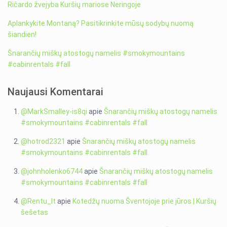
Ričardo žvejyba Kuršių mariose Neringoje
Aplankykite Montaną? Pasitikrinkite mūsų sodybų nuomą
šiandien!
Šnarančių miškų atostogų namelis #smokymountains
#cabinrentals #fall
Naujausi Komentarai
@MarkSmalley-is8qi
apie
Šnarančių miškų atostogų namelis
#smokymountains #cabinrentals #fall
@hotrod2321
apie
Šnarančių miškų atostogų namelis
#smokymountains #cabinrentals #fall
@johnholenko6744
apie
Šnarančių miškų atostogų namelis
#smokymountains #cabinrentals #fall
@Rentu_lt
apie
Kotedžų nuoma Šventojoje prie jūros | Kuršių
šešetas