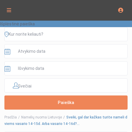
Išplėstinė paieška
Svečiai
Pradžia
Namelių nuoma Lietuvoje
Sveiki, gal dar kažkas turite nameli d
viems vasario 14-15d. Arba vasario 14-16d?…