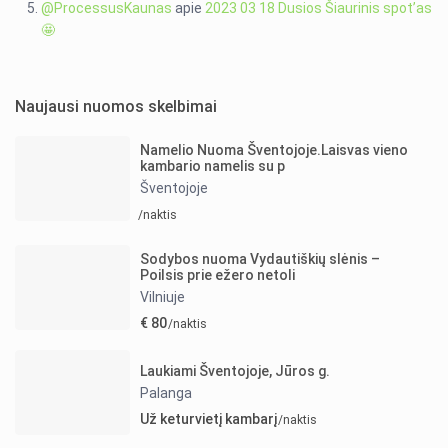
@ProcessusKaunas
apie
2023 03 18 Dusios Šiaurinis spot’as
🤩
Naujausi nuomos skelbimai
Namelio Nuoma Šventojoje.Laisvas vieno
kambario namelis su p
Šventojoje
/naktis
Sodybos nuoma Vydautiškių slėnis –
Poilsis prie ežero netoli
Vilniuje
€ 80
/naktis
Laukiami Šventojoje, Jūros g.
Palanga
Už keturvietį kambarį
/naktis