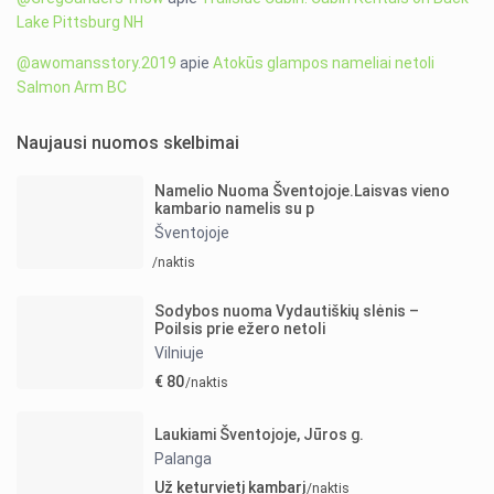
Lake Pittsburg NH
@awomansstory.2019
apie
Atokūs glampos nameliai netoli
Salmon Arm BC
Naujausi nuomos skelbimai
Namelio Nuoma Šventojoje.Laisvas vieno
kambario namelis su p
Šventojoje
/naktis
Sodybos nuoma Vydautiškių slėnis –
Poilsis prie ežero netoli
Vilniuje
€ 80
/naktis
Laukiami Šventojoje, Jūros g.
Palanga
Už keturvietį kambarį
/naktis