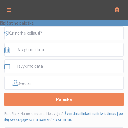
Išplėstinė paieška
Svečiai
Pradžia
Namelių nuoma Lietuvoje
Šventiniai linkėjimai ir kvietimas į po
ilsį Šventojoje! KOPŲ RAMYBĖ • A&E HOUS…