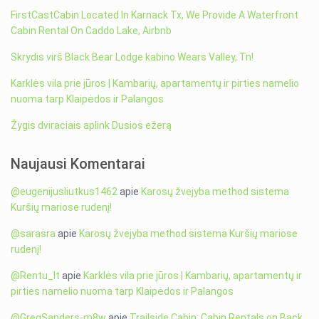
FirstCastCabin Located In Karnack Tx, We Provide A Waterfront
Cabin Rental On Caddo Lake, Airbnb
Skrydis virš Black Bear Lodge kabino Wears Valley, Tn!
Karklės vila prie jūros | Kambarių, apartamentų ir pirties namelio
nuoma tarp Klaipėdos ir Palangos
Žygis dviraciais aplink Dusios ežerą
Naujausi Komentarai
@eugenijusliutkus1462
apie
Karosų žvejyba method sistema
Kuršių mariose rudenį!
@sarasra
apie
Karosų žvejyba method sistema Kuršių mariose
rudenį!
@Rentu_lt
apie
Karklės vila prie jūros | Kambarių, apartamentų ir
pirties namelio nuoma tarp Klaipėdos ir Palangos
@GregSanders-m8w
apie
Trailside Cabin: Cabin Rentals on Back