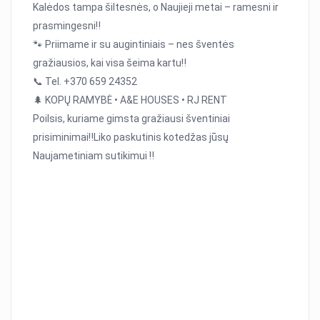
Kalėdos tampa šiltesnės, o Naujieji metai – ramesni ir
prasmingesni‼️
🐾 Priimame ir su augintiniais – nes šventės
gražiausios, kai visa šeima kartu‼️
📞 Tel. +370 659 24352
🌲 KOPŲ RAMYBĖ • A&E HOUSES • RJ RENT
Poilsis, kuriame gimsta gražiausi šventiniai
prisiminimai‼️Liko paskutinis kotedžas jūsų
Naujametiniam sutikimui ‼️