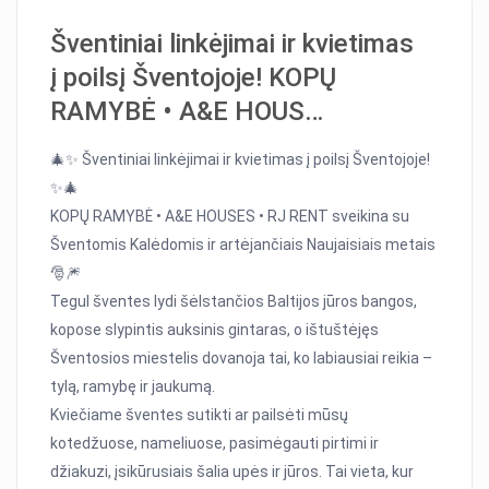
Šventiniai linkėjimai ir kvietimas
į poilsį Šventojoje! KOPŲ
RAMYBĖ • A&E HOUS…
🎄✨ Šventiniai linkėjimai ir kvietimas į poilsį Šventojoje!
✨🎄
KOPŲ RAMYBĖ • A&E HOUSES • RJ RENT sveikina su
Šventomis Kalėdomis ir artėjančiais Naujaisiais metais
🎅🎆
Tegul šventes lydi šėlstančios Baltijos jūros bangos,
kopose slypintis auksinis gintaras, o ištuštėjęs
Šventosios miestelis dovanoja tai, ko labiausiai reikia –
tylą, ramybę ir jaukumą.
Kviečiame šventes sutikti ar pailsėti mūsų
kotedžuose, nameliuose, pasimėgauti pirtimi ir
džiakuzi, įsikūrusiais šalia upės ir jūros. Tai vieta, kur