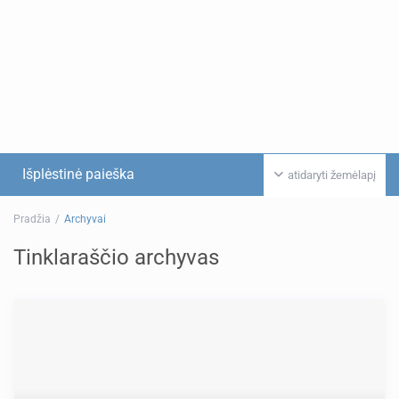
Išplėstinė paieška
atidaryti žemėlapį
Pradžia
Archyvai
Tinklaraščio archyvas