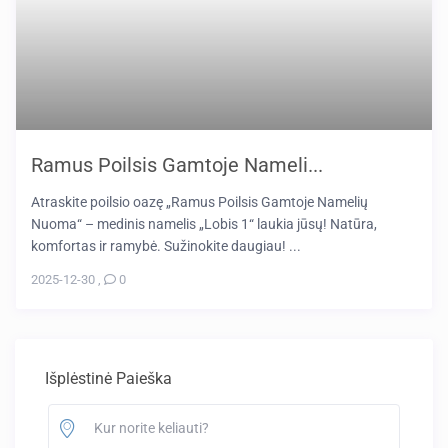
Ramus Poilsis Gamtoje Nameli...
Atraskite poilsio oazę „Ramus Poilsis Gamtoje Namelių
Nuoma“ – medinis namelis „Lobis 1“ laukia jūsų! Natūra,
komfortas ir ramybė. Sužinokite daugiau! ...
2025-12-30
,
0
Išplėstinė Paieška