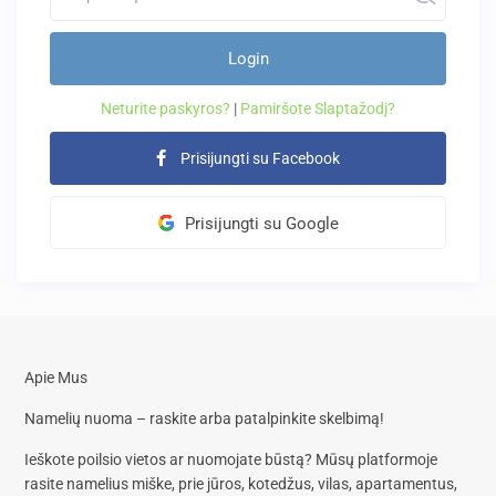
Login
Neturite paskyros?
|
Pamiršote Slaptažodį?
Prisijungti su Facebook
Prisijungti su Google
Apie Mus
Namelių nuoma – raskite arba patalpinkite skelbimą!
Ieškote poilsio vietos ar nuomojate būstą? Mūsų platformoje
rasite
namelius miške, prie jūros, kotedžus, vilas, apartamentus,