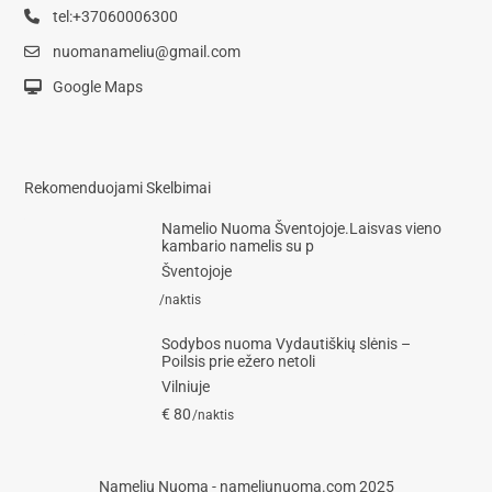
tel:+37060006300
nuomanameliu@gmail.com
Google Maps
Rekomenduojami Skelbimai
Namelio Nuoma Šventojoje.Laisvas vieno
kambario namelis su p
Šventojoje
/naktis
Sodybos nuoma Vydautiškių slėnis –
Poilsis prie ežero netoli
Vilniuje
€ 80
/naktis
Namelių Nuoma - nameliunuoma.com 2025