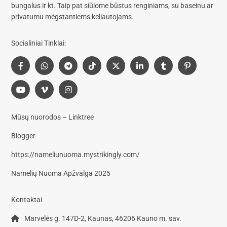
bungalus
ir kt. Taip pat siūlome
būstus renginiams, su baseinu
ar
privatumu mėgstantiems keliautojams.
Socialiniai Tinklai:
Mūsų nuorodos – Linktree
Blogger
https://nameliunuoma.mystrikingly.com/
Namelių Nuoma Apžvalga 2025
Kontaktai
Marvelės g. 147D-2, Kaunas, 46206 Kauno m. sav.