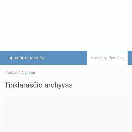
Išplėstinė paieška
atidaryti žemėlapį
Pradžia
Archyvai
Tinklaraščio archyvas