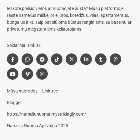
Ieškote poilsio vietos ar nuomojate būstą? Mūsų platformoje
rasite
namelius miške, prie jūros, kotedžus, vilas, apartamentus,
bungalus
ir kt. Taip pat siūlome
būstus renginiams, su baseinu
ar
privatumu mėgstantiems keliautojams.
Socialiniai Tinklai:
Mūsų nuorodos – Linktree
Blogger
https://nameliunuoma.mystrikingly.com/
Namelių Nuoma Apžvalga 2025