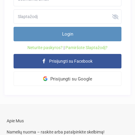
Login
Neturite paskyros?
|
Pamiršote Slaptažodį?
Prisijungti su Facebook
Prisijungti su Google
Apie Mus
Namelių nuoma – raskite arba patalpinkite skelbimą!