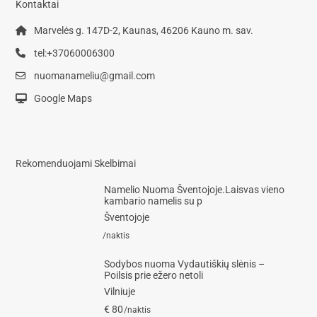
Kontaktai
Marvelės g. 147D-2, Kaunas, 46206 Kauno m. sav.
tel:+37060006300
nuomanameliu@gmail.com
Google Maps
Rekomenduojami Skelbimai
Namelio Nuoma Šventojoje.Laisvas vieno
kambario namelis su p
Šventojoje
/naktis
Sodybos nuoma Vydautiškių slėnis –
Poilsis prie ežero netoli
Vilniuje
€ 80
/naktis