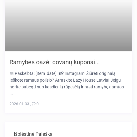
Ramybės oazė: dovanų kuponai...
📅 Paskelbta: [item_date] | 📸 Instagram: Žiūrėti originalą
Ieškote ramaus poilsio? Atraskite Lazy House Latvia! Jeigu
norite pabėgti nuo kasdienių rūpesčių ir rasti ramybę gamtos
...
2026-01-03
,
0
Išplėstinė Paieška