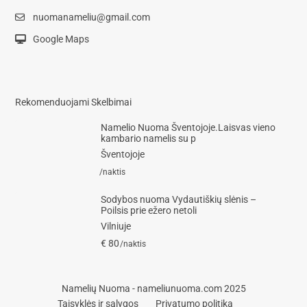
nuomanameliu@gmail.com
Google Maps
Rekomenduojami Skelbimai
Namelio Nuoma Šventojoje.Laisvas vieno
kambario namelis su p
Šventojoje
/naktis
Sodybos nuoma Vydautiškių slėnis –
Poilsis prie ežero netoli
Vilniuje
€ 80
/naktis
Namelių Nuoma - nameliunuoma.com 2025
Taisyklės ir sąlygos
Privatumo politika