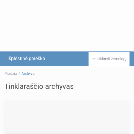
Išplėstinė paieška
atidaryti žemėlapį
Pradžia
Archyvai
Tinklaraščio archyvas