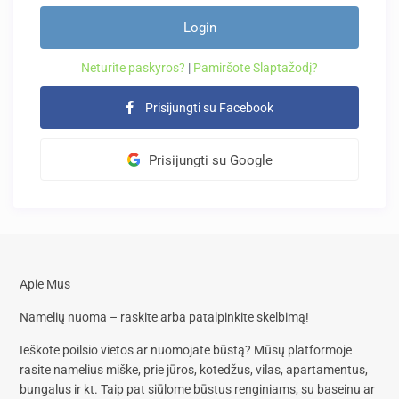
Login
Neturite paskyros?
|
Pamiršote Slaptažodį?
Prisijungti su Facebook
Prisijungti su Google
Apie Mus
Namelių nuoma – raskite arba patalpinkite skelbimą!
Ieškote poilsio vietos ar nuomojate būstą? Mūsų platformoje
rasite
namelius miške, prie jūros, kotedžus, vilas, apartamentus,
bungalus
ir kt. Taip pat siūlome
būstus renginiams, su baseinu
ar