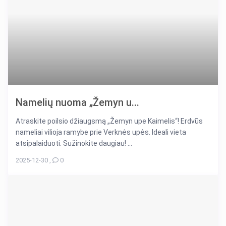
Namelių nuoma „Žemyn u...
Atraskite poilsio džiaugsmą „Žemyn upe Kaimelis“! Erdvūs
nameliai vilioja ramybe prie Verknės upės. Ideali vieta
atsipalaiduoti. Sužinokite daugiau! ...
2025-12-30
,
0