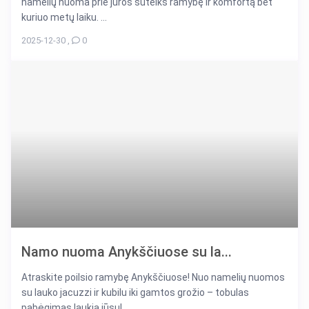
namelių nuoma prie jūros suteiks ramybę ir komfortą bet
kuriuo metų laiku. ...
2025-12-30
,
0
Namo nuoma Anykščiuose su la...
Atraskite poilsio ramybę Anykščiuose! Nuo namelių nuomos
su lauko jacuzzi ir kubilu iki gamtos grožio – tobulas
pabėgimas laukia jūsų! ...