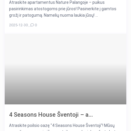
Atraskite apartamentus Nature Palangoje – puikus
pasirinkimas atostogoms prie jūros! Pasinerkite į gamtos
grožį ir patogumą. Namelių nuoma laukia jūsų! ...
2025-12-30
,
0
4 Seasons House Šventoji – a...
Atraskite poilsio oazę "4 Seasons House Šventoji"! Mūsų