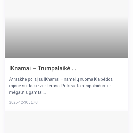
IKnamai – Trumpalaikė ...
Atraskite poilsį su IKnamai – namelių nuoma Klaipėdos
rajone su Jacuzzi ir terasa. Puiki vieta atsipalaiduoti ir
mėgautis gamta! ...
2025-12-30
,
0