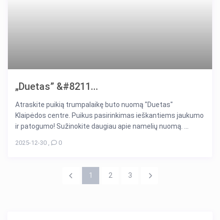
„Duetas” &#8211...
Atraskite puikią trumpalaikę buto nuomą "Duetas"
Klaipėdos centre. Puikus pasirinkimas ieškantiems jaukumo
ir patogumo! Sužinokite daugiau apie namelių nuomą. ...
2025-12-30
,
0
1
2
3