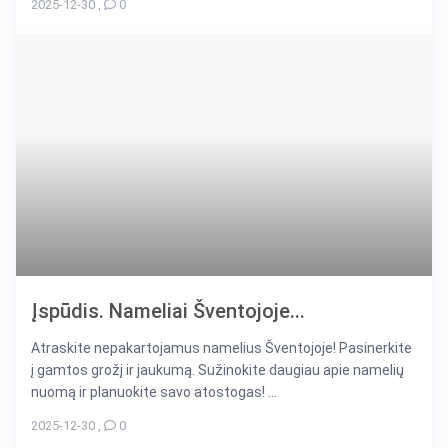
2025-12-30
,
0
Įspūdis. Nameliai Šventojoje...
Atraskite nepakartojamus namelius Šventojoje! Pasinerkite
į gamtos grožį ir jaukumą. Sužinokite daugiau apie namelių
nuomą ir planuokite savo atostogas! ...
2025-12-30
,
0