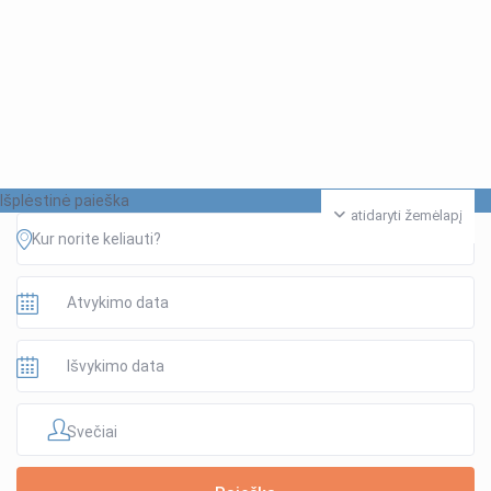
Išplėstinė paieška
atidaryti žemėlapį
Svečiai