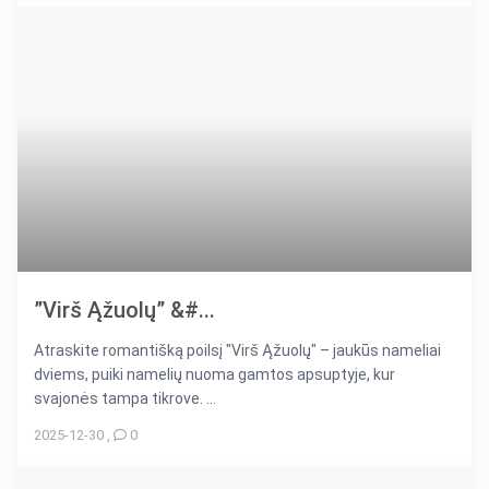
”Virš Ąžuolų” &#...
Atraskite romantišką poilsį "Virš Ąžuolų" – jaukūs nameliai
dviems, puiki namelių nuoma gamtos apsuptyje, kur
svajonės tampa tikrove. ...
2025-12-30
,
0