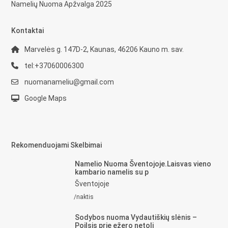
Namelių Nuoma Apžvalga 2025
Kontaktai
Marvelės g. 147D-2, Kaunas, 46206 Kauno m. sav.
tel:+37060006300
nuomanameliu@gmail.com
Google Maps
Rekomenduojami Skelbimai
Namelio Nuoma Šventojoje.Laisvas vieno
kambario namelis su p
Šventojoje
/naktis
Sodybos nuoma Vydautiškių slėnis –
Poilsis prie ežero netoli