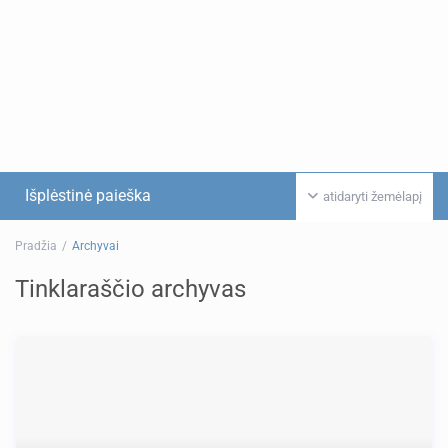
Išplėstinė paieška
atidaryti žemėlapį
Pradžia
Archyvai
Tinklaraščio archyvas