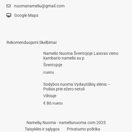
nuomanameliu@gmail.com
Google Maps
Rekomenduojami Skelbimai
Namelio Nuoma Šventojoje.Laisvas vieno
kambario namelis su p
Šventojoje
/naktis
Sodybos nuoma Vydautiškių slėnis –
Poilsis prie ežero netoli
Vilniuje
€ 80
/naktis
Namelių Nuoma - nameliunuoma.com 2025
Taisyklės ir sąlygos
Privatumo politika