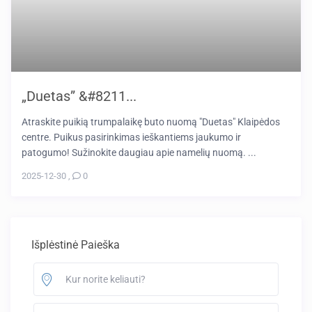
„Duetas” &#8211...
Atraskite puikią trumpalaikę buto nuomą "Duetas" Klaipėdos
centre. Puikus pasirinkimas ieškantiems jaukumo ir
patogumo! Sužinokite daugiau apie namelių nuomą. ...
2025-12-30
,
0
Išplėstinė Paieška