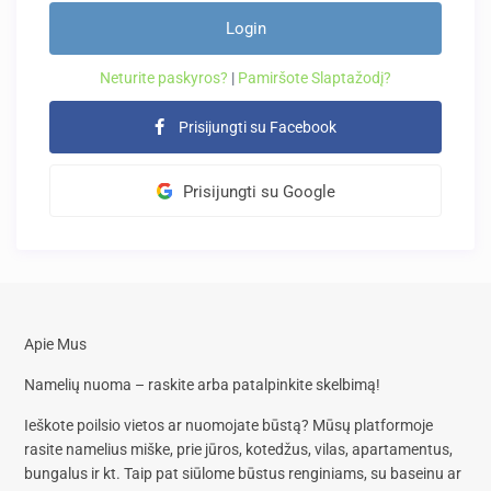
Login
Neturite paskyros?
|
Pamiršote Slaptažodį?
Prisijungti su Facebook
Prisijungti su Google
Apie Mus
Namelių nuoma – raskite arba patalpinkite skelbimą!
Ieškote poilsio vietos ar nuomojate būstą? Mūsų platformoje
rasite
namelius miške, prie jūros, kotedžus, vilas, apartamentus,
bungalus
ir kt. Taip pat siūlome
būstus renginiams, su baseinu
ar