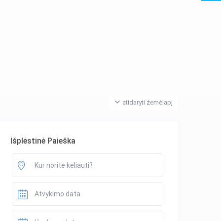
atidaryti žemėlapį
Išplėstinė Paieška