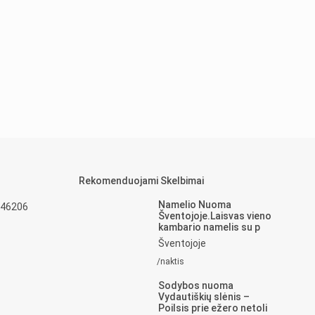
Rekomenduojami Skelbimai
Namelio Nuoma
 46206
Šventojoje.Laisvas vieno
kambario namelis su p
Šventojoje
/naktis
Sodybos nuoma
Vydautiškių slėnis –
Poilsis prie ežero netoli