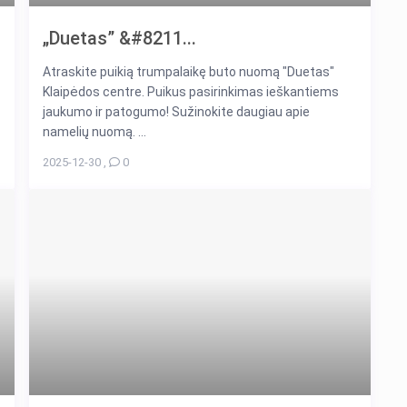
„Duetas” &#8211...
Atraskite puikią trumpalaikę buto nuomą "Duetas"
Klaipėdos centre. Puikus pasirinkimas ieškantiems
jaukumo ir patogumo! Sužinokite daugiau apie
namelių nuomą. ...
2025-12-30
,
0