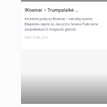
IKnamai – Trumpalaikė ...
Atraskite poilsį su IKnamai – namelių nuoma
Klaipėdos rajone su Jacuzzi ir terasa. Puiki vieta
atsipalaiduoti ir mėgautis gamta! ...
2025-12-30
,
0