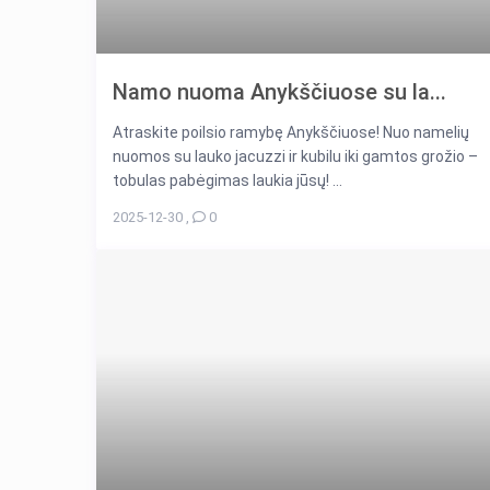
Namo nuoma Anykščiuose su la...
Atraskite poilsio ramybę Anykščiuose! Nuo namelių
nuomos su lauko jacuzzi ir kubilu iki gamtos grožio –
tobulas pabėgimas laukia jūsų! ...
2025-12-30
,
0