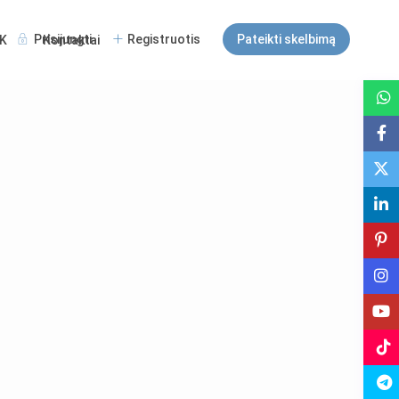
Prisijungti
Registruotis
Pateikti skelbimą
K
Kontaktai