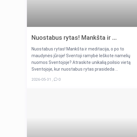
Nuostabus rytas! Mankšta ir ...
Nuostabus rytas! Mankšta ir meditacija, o po to
maudynės jūroje! Sventoji ramybė Ieškote namelių
nuomos Sventojoje? Atraskite unikalią poilsio vietą
Sventojoje, kur nuostabus rytas prasideda ...
2026-05-31
,
0