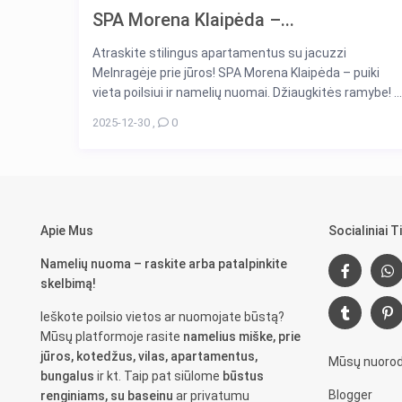
SPA Morena Klaipėda –...
Atraskite stilingus apartamentus su jacuzzi
Melnragėje prie jūros! SPA Morena Klaipėda – puiki
vieta poilsiui ir namelių nuomai. Džiaugkitės ramybe! ...
2025-12-30
,
0
Apie Mus
Socialiniai Ti
Namelių nuoma – raskite arba patalpinkite
skelbimą!
Ieškote poilsio vietos ar nuomojate būstą?
Mūsų platformoje rasite
namelius miške, prie
jūros, kotedžus, vilas, apartamentus,
Mūsų nuorod
bungalus
ir kt. Taip pat siūlome
būstus
Blogger
renginiams, su baseinu
ar privatumu