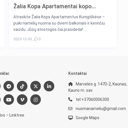
Žalia Kopa Apartamentai kopo...
Atraskite Žalia Kopa Apartamentus Kunigiškėse –
puiki namelių nuoma su dviem balkonais ir kerinčiu
vaizdu. Jūsų atostogos čia prasideda! ...
2025-12-30
,
0
nklai:
Kontaktai
Marvelės g. 147D-2, Kaunas,
Kauno m. sav.
tel:+37060006300
nuomanameliu@gmail.com
os – Linktree
Google Maps