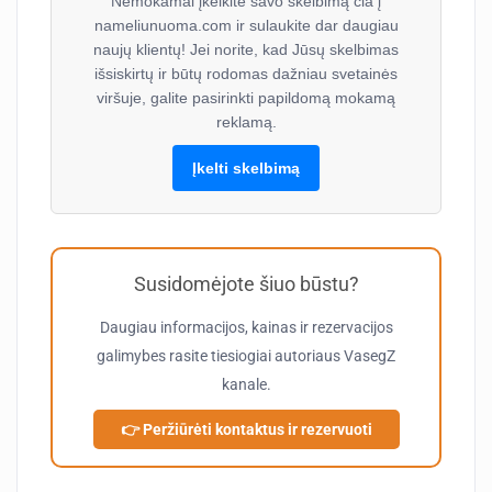
Nemokamai įkelkite savo skelbimą čia į
nameliunuoma.com ir sulaukite dar daugiau
naujų klientų! Jei norite, kad Jūsų skelbimas
išsiskirtų ir būtų rodomas dažniau svetainės
viršuje, galite pasirinkti papildomą mokamą
reklamą.
Įkelti skelbimą
Susidomėjote šiuo būstu?
Daugiau informacijos, kainas ir rezervacijos
galimybes rasite tiesiogiai autoriaus
VasegZ
kanale.
👉 Peržiūrėti kontaktus ir rezervuoti