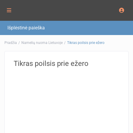
Išplėstinė paieška
Pradžia
Namelių nuoma Lietuvoje
Tikras poilsis prie ežero
Tikras poilsis prie ežero