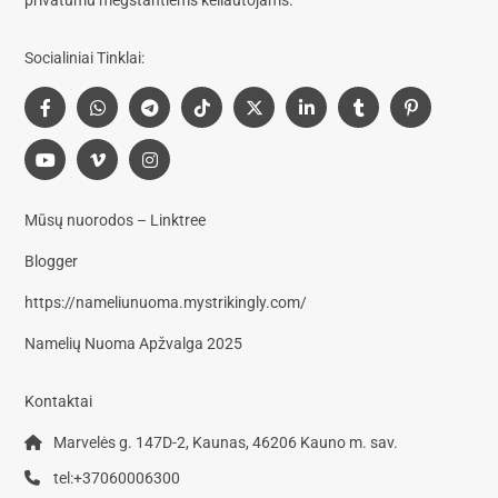
privatumu mėgstantiems keliautojams.
Socialiniai Tinklai:
Mūsų nuorodos – Linktree
Blogger
https://nameliunuoma.mystrikingly.com/
Namelių Nuoma Apžvalga 2025
Kontaktai
Marvelės g. 147D-2, Kaunas, 46206 Kauno m. sav.
tel:+37060006300