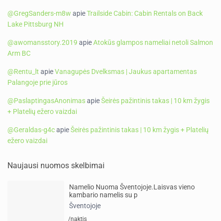
@GregSanders-m8w
apie
Trailside Cabin: Cabin Rentals on Back
Lake Pittsburg NH
@awomansstory.2019
apie
Atokūs glampos nameliai netoli Salmon
Arm BC
@Rentu_lt
apie
Vanagupės Dvelksmas | Jaukus apartamentas
Palangoje prie jūros
@PaslaptingasAnonimas
apie
Šeirės pažintinis takas | 10 km žygis
+ Platelių ežero vaizdai
@Geraldas-g4c
apie
Šeirės pažintinis takas | 10 km žygis + Platelių
ežero vaizdai
Naujausi nuomos skelbimai
Namelio Nuoma Šventojoje.Laisvas vieno
kambario namelis su p
Šventojoje
/naktis