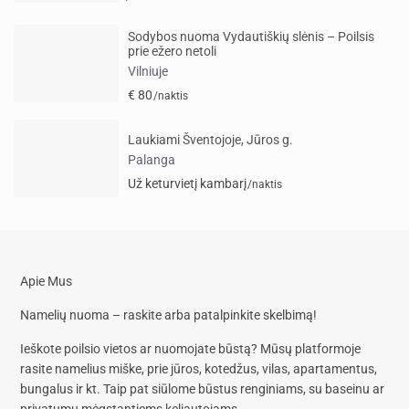
Sodybos nuoma Vydautiškių slėnis – Poilsis
prie ežero netoli
Vilniuje
€ 80
/naktis
Laukiami Šventojoje, Jūros g.
Palanga
Už keturvietį kambarį
/naktis
Apie Mus
Namelių nuoma – raskite arba patalpinkite skelbimą!
Ieškote poilsio vietos ar nuomojate būstą? Mūsų platformoje
rasite
namelius miške, prie jūros, kotedžus, vilas, apartamentus,
bungalus
ir kt. Taip pat siūlome
būstus renginiams, su baseinu
ar