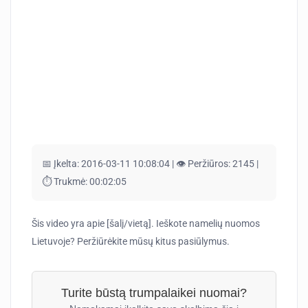
📅 Įkelta:
2016-03-11 10:08:04 |
👁️ Peržiūros:
2145 |
⏱️ Trukmė:
00:02:05
Šis video yra apie [šalį/vietą]. Ieškote namelių nuomos
Lietuvoje? Peržiūrėkite mūsų kitus pasiūlymus.
Turite būstą trumpalaikei nuomai?