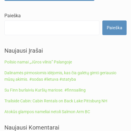
Paieška
Paieška
Naujausi Įrašai
Poilsio namai „Jūros vilnis” Palangoje
Dalinamės pirmosiomis idėjomis, kas čia galėtų gimti geriausio
mūsų akimis. #sodas #lietuva #statyba
Su Finn burlaiviu Kuršių mariose. #finnsailing
Trailside Cabin: Cabin Rentals on Back Lake Pittsburg NH
Atokūs glampos nameliai netoli Salmon Arm BC
Naujausi Komentarai