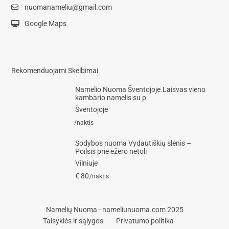
nuomanameliu@gmail.com
Google Maps
Rekomenduojami Skelbimai
Namelio Nuoma Šventojoje.Laisvas vieno
kambario namelis su p
Šventojoje
/naktis
Sodybos nuoma Vydautiškių slėnis –
Poilsis prie ežero netoli
Vilniuje
€ 80
/naktis
Namelių Nuoma - nameliunuoma.com 2025
Taisyklės ir sąlygos
Privatumo politika