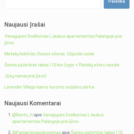
Paieška
Naujausi Įrašai
Vanagupės Dvelksmas | Jaukus apartamentas Palangoje prie
jūros
Metelių bokštas, Dusios ežeras. Užpuolė uodai
Šeirės pažintinis takas | 10 km žygis + Platelių ežero vaizdai
Jūsų namai prie jūros!
Lavender Village kaimo turizmo sodybos plėtra
Naujausi Komentarai
@Rentu_lt
apie
Vanagupės Dvelksmas | Jaukus
apartamentas Palangoje prie jūros
@PaslaptingasAnonimas
apie
Šeirės pažintinis takas | 10