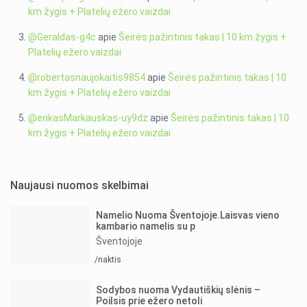
km žygis + Platelių ežero vaizdai
@Geraldas-g4c
apie
Šeirės pažintinis takas | 10 km žygis +
Platelių ežero vaizdai
@robertasnaujokaitis9854
apie
Šeirės pažintinis takas | 10
km žygis + Platelių ežero vaizdai
@erikasMarkauskas-uy9dz
apie
Šeirės pažintinis takas | 10
km žygis + Platelių ežero vaizdai
Naujausi nuomos skelbimai
Namelio Nuoma Šventojoje.Laisvas vieno
kambario namelis su p
Šventojoje
/naktis
Sodybos nuoma Vydautiškių slėnis –
Poilsis prie ežero netoli