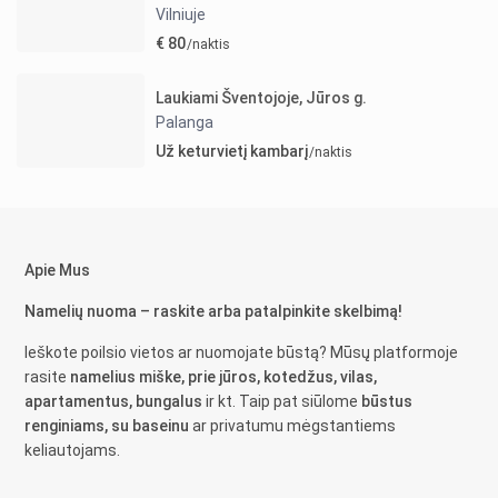
Vilniuje
€ 80
/naktis
Laukiami Šventojoje, Jūros g.
Palanga
Už keturvietį kambarį
/naktis
Apie Mus
Namelių nuoma – raskite arba patalpinkite skelbimą!
Ieškote poilsio vietos ar nuomojate būstą? Mūsų platformoje
rasite
namelius miške, prie jūros, kotedžus, vilas,
apartamentus, bungalus
ir kt. Taip pat siūlome
būstus
renginiams, su baseinu
ar privatumu mėgstantiems
keliautojams.