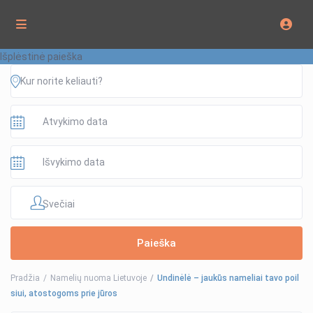
Išplėstinė paieška
Svečiai
Pradžia
Namelių nuoma Lietuvoje
Undinėlė – jaukūs nameliai tavo poil
siui, atostogoms prie jūros