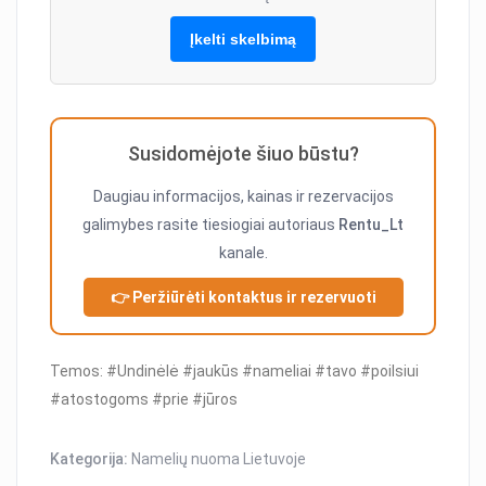
Įkelti skelbimą
Susidomėjote šiuo būstu?
Daugiau informacijos, kainas ir rezervacijos
galimybes rasite tiesiogiai autoriaus
Rentu_Lt
kanale.
👉 Peržiūrėti kontaktus ir rezervuoti
Temos: #Undinėlė #jaukūs #nameliai #tavo #poilsiui
#atostogoms #prie #jūros
Kategorija:
Namelių nuoma Lietuvoje