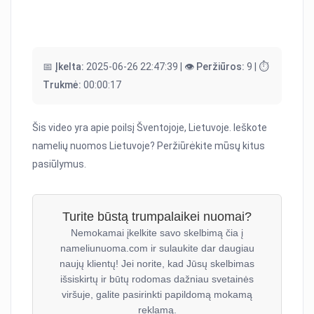
📅 Įkelta:
2025-06-26 22:47:39 |
👁️ Peržiūros:
9 |
⏱️
Trukmė:
00:00:17
Šis video yra apie poilsį Šventojoje, Lietuvoje. Ieškote
namelių nuomos Lietuvoje? Peržiūrėkite mūsų kitus
pasiūlymus.
Turite būstą trumpalaikei nuomai?
Nemokamai įkelkite savo skelbimą čia į
nameliunuoma.com ir sulaukite dar daugiau
naujų klientų! Jei norite, kad Jūsų skelbimas
išsiskirtų ir būtų rodomas dažniau svetainės
viršuje, galite pasirinkti papildomą mokamą
reklamą.