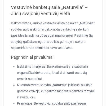
Vestuvinė banketų salė „Naturvila“ –
Jūsų svajonių vestuvių vieta
Ieškote vietos, kurioje vestuvės virsta pasaka? „Naturvila“
sodyba siūlo išskirtinai dekoruotą banketinę salę, kuri
taps idealia aplinka Jūsų ypatingai šventei. Pasirinkę šią
sodybą, galėsite mėgautis poilsiu gamtoje ir sukurti
nepamirštamas akimirkas savo vestuvėse.
Pagrindiniai privalumai:
Išskirtinis interjeras
: Banketinė salė yra subtiliai ir
elegantiškai dekoruota, idealiai tinkanti vestuvių
tema ir nuotaikai.
Nuostabi vieta
: Sodyba „Naturvila“ įsikūrusi puikioje
gamtos erdvėje, kur galima mėgautis gamtos ramybe
ir šviežiu oru.
Pramogos
: Be vestuvių, sodyba siūlo paslaugas