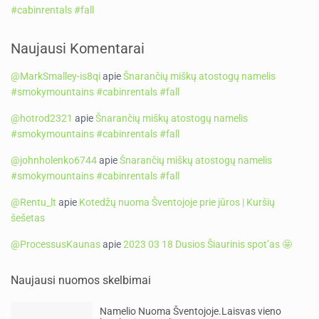
#cabinrentals #fall
Naujausi Komentarai
@MarkSmalley-is8qi
apie
Šnarančių miškų atostogų namelis
#smokymountains #cabinrentals #fall
@hotrod2321
apie
Šnarančių miškų atostogų namelis
#smokymountains #cabinrentals #fall
@johnholenko6744
apie
Šnarančių miškų atostogų namelis
#smokymountains #cabinrentals #fall
@Rentu_lt
apie
Kotedžų nuoma Šventojoje prie jūros | Kuršių
šešetas
@ProcessusKaunas
apie
2023 03 18 Dusios Šiaurinis spot’as 🤩
Naujausi nuomos skelbimai
Namelio Nuoma Šventojoje.Laisvas vieno