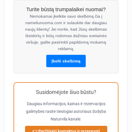
Turite būstą trumpalaikei nuomai?
Nemokamai įkelkite savo skelbimą čia į
nameliunuoma.com ir sulaukite dar daugiau
naujų klientų! Jei norite, kad Jūsų skelbimas
išsiskirtų ir būtų rodomas dažniau svetainės
viršuje, galite pasirinkti papildomą mokamą
reklamą.
Įkelti skelbimą
Susidomėjote šiuo būstu?
Daugiau informacijos, kainas ir rezervacijos
galimybes rasite tiesiogiai autoriaus
Sodyba
Naturvila
kanale.
👉 Peržiūrėti kontaktus ir rezervuoti