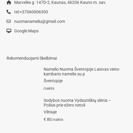
Marvelės g. 147D-2, Kaunas, 46206 Kauno m. sav.
tel:+37060006300
nuomanameliu@gmail.com
Google Maps
Rekomenduojami Skelbimai
Namelio Nuoma Šventojoje.Laisvas vieno
kambario namelis su p
Šventojoje
/naktis
Sodybos nuoma Vydautiškių slėnis –
Poilsis prie ežero netoli
Vilniuje
€ 80
/naktis