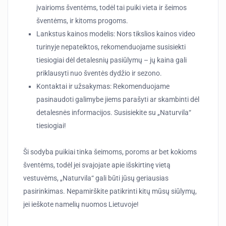
įvairioms šventėms, todėl tai puiki vieta ir šeimos
šventėms, ir kitoms progoms.
Lankstus kainos modelis
: Nors tikslios kainos video
turinyje nepateiktos, rekomenduojame susisiekti
tiesiogiai dėl detalesnių pasiūlymų – jų kaina gali
priklausyti nuo šventės dydžio ir sezono.
Kontaktai ir užsakymas
: Rekomenduojame
pasinaudoti galimybe jiems parašyti ar skambinti dėl
detalesnės informacijos. Susisiekite su „Naturvila“
tiesiogiai!
Ši sodyba puikiai tinka šeimoms, poroms ar bet kokioms
šventėms, todėl jei svajojate apie išskirtinę vietą
vestuvėms, „Naturvila“ gali būti jūsų geriausias
pasirinkimas. Nepamirškite patikrinti kitų mūsų siūlymų,
jei ieškote namelių nuomos Lietuvoje!