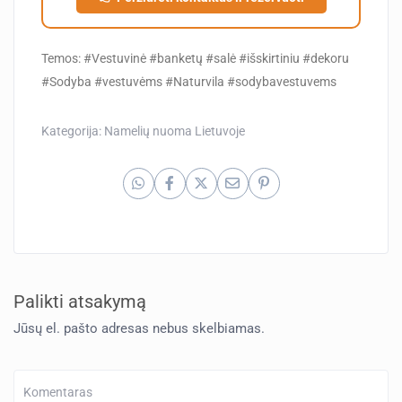
Temos: #Vestuvinė #banketų #salė #išskirtiniu #dekoru
#Sodyba #vestuvėms #Naturvila #sodybavestuvems
Kategorija:
Namelių nuoma Lietuvoje
Palikti atsakymą
Jūsų el. pašto adresas nebus skelbiamas.