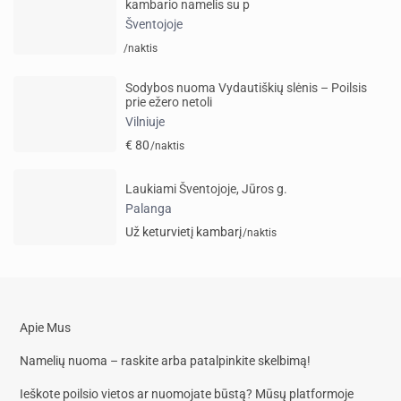
kambario namelis su p
Šventojoje
/naktis
Sodybos nuoma Vydautiškių slėnis – Poilsis
prie ežero netoli
Vilniuje
€ 80
/naktis
Laukiami Šventojoje, Jūros g.
Palanga
Už keturvietį kambarį
/naktis
Apie Mus
Namelių nuoma – raskite arba patalpinkite skelbimą!
Ieškote poilsio vietos ar nuomojate būstą? Mūsų platformoje