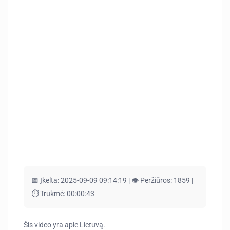
📅 Įkelta:
2025-09-09 09:14:19 |
👁️ Peržiūros:
1859 |
⏱️ Trukmė:
00:00:43
Šis video yra apie Lietuvą.