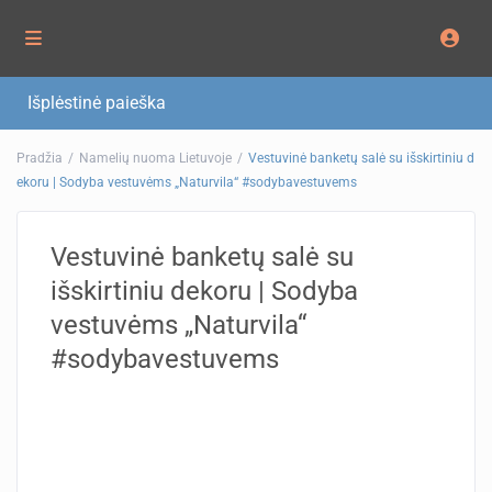
Išplėstinė paieška
Pradžia
Namelių nuoma Lietuvoje
Vestuvinė banketų salė su išskirtiniu d
ekoru | Sodyba vestuvėms „Naturvila“ #sodybavestuvems
Vestuvinė banketų salė su
išskirtiniu dekoru | Sodyba
vestuvėms „Naturvila“
#sodybavestuvems