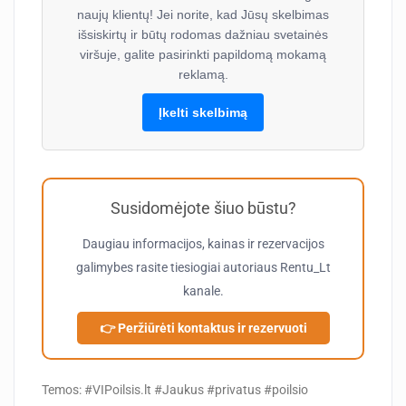
naujų klientų! Jei norite, kad Jūsų skelbimas
išsiskirtų ir būtų rodomas dažniau svetainės
viršuje, galite pasirinkti papildomą mokamą
reklamą.
Įkelti skelbimą
Susidomėjote šiuo būstu?
Daugiau informacijos, kainas ir rezervacijos
galimybes rasite tiesiogiai autoriaus
Rentu_Lt
kanale.
👉 Peržiūrėti kontaktus ir rezervuoti
Temos: #VIPoilsis.lt #Jaukus #privatus #poilsio