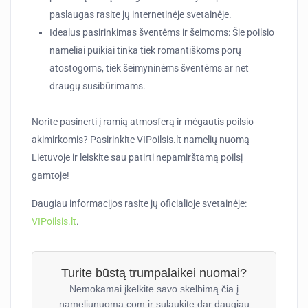
paslaugas rasite jų internetinėje svetainėje.
Idealus pasirinkimas šventėms ir šeimoms
: Šie poilsio
nameliai puikiai tinka tiek romantiškoms porų
atostogoms, tiek šeimyninėms šventėms ar net
draugų susibūrimams.
Norite pasinerti į ramią atmosferą ir mėgautis poilsio
akimirkomis? Pasirinkite VIPoilsis.lt namelių nuomą
Lietuvoje ir leiskite sau patirti nepamirštamą poilsį
gamtoje!
Daugiau informacijos rasite jų oficialioje svetainėje:
VIPoilsis.lt
.
Turite būstą trumpalaikei nuomai?
Nemokamai įkelkite savo skelbimą čia į
nameliunuoma.com ir sulaukite dar daugiau