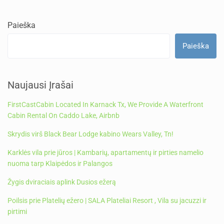
Paieška
Paieška
Naujausi Įrašai
FirstCastCabin Located In Karnack Tx, We Provide A Waterfront
Cabin Rental On Caddo Lake, Airbnb
Skrydis virš Black Bear Lodge kabino Wears Valley, Tn!
Karklės vila prie jūros | Kambarių, apartamentų ir pirties namelio
nuoma tarp Klaipėdos ir Palangos
Žygis dviraciais aplink Dusios ežerą
Poilsis prie Platelių ežero | SALA Plateliai Resort , Vila su jacuzzi ir
pirtimi