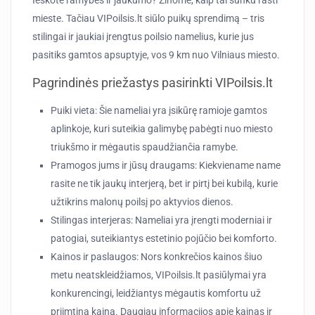
Ieškote ramybės ir jaukumo? Žinome, kaip tai sunku rasti
mieste. Tačiau VIPoilsis.lt siūlo puikų sprendimą – tris
stilingai ir jaukiai įrengtus poilsio namelius, kurie jus
pasitiks gamtos apsuptyje, vos 9 km nuo Vilniaus miesto.
Pagrindinės priežastys pasirinkti VIPoilsis.lt
Puiki vieta
: Šie nameliai yra įsikūrę ramioje gamtos
aplinkoje, kuri suteikia galimybę pabėgti nuo miesto
triukšmo ir mėgautis spaudžiančia ramybe.
Pramogos jums ir jūsų draugams
: Kiekviename name
rasite ne tik jaukų interjerą, bet ir pirtį bei kubilą, kurie
užtikrins malonų poilsį po aktyvios dienos.
Stilingas interjeras
: Nameliai yra įrengti moderniai ir
patogiai, suteikiantys estetinio pojūčio bei komforto.
Kainos ir paslaugos
: Nors konkrečios kainos šiuo
metu neatskleidžiamos, VIPoilsis.lt pasiūlymai yra
konkurencingi, leidžiantys mėgautis komfortu už
priimtiną kainą. Daugiau informacijos apie kainas ir