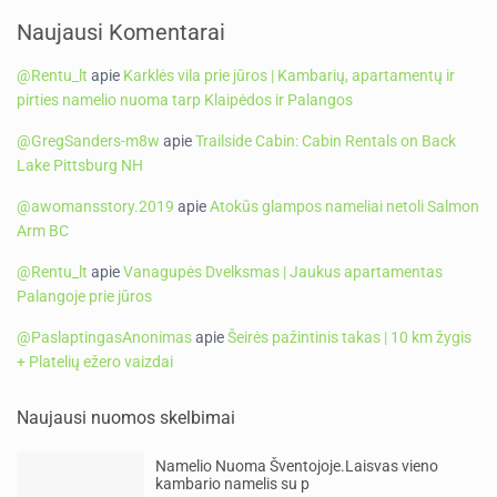
Naujausi Komentarai
@Rentu_lt
apie
Karklės vila prie jūros | Kambarių, apartamentų ir
pirties namelio nuoma tarp Klaipėdos ir Palangos
@GregSanders-m8w
apie
Trailside Cabin: Cabin Rentals on Back
Lake Pittsburg NH
@awomansstory.2019
apie
Atokūs glampos nameliai netoli Salmon
Arm BC
@Rentu_lt
apie
Vanagupės Dvelksmas | Jaukus apartamentas
Palangoje prie jūros
@PaslaptingasAnonimas
apie
Šeirės pažintinis takas | 10 km žygis
+ Platelių ežero vaizdai
Naujausi nuomos skelbimai
Namelio Nuoma Šventojoje.Laisvas vieno
kambario namelis su p