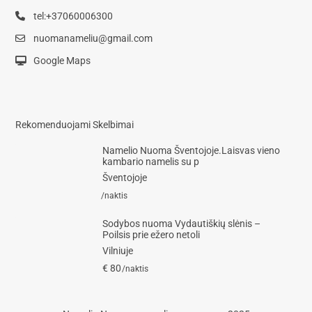
tel:+37060006300
nuomanameliu@gmail.com
Google Maps
Rekomenduojami Skelbimai
Namelio Nuoma Šventojoje.Laisvas vieno
kambario namelis su p
Šventojoje
/naktis
Sodybos nuoma Vydautiškių slėnis –
Poilsis prie ežero netoli
Vilniuje
€ 80
/naktis