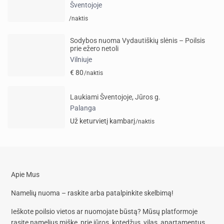
Šventojoje
/naktis
Sodybos nuoma Vydautiškių slėnis – Poilsis
prie ežero netoli
Vilniuje
€ 80
/naktis
Laukiami Šventojoje, Jūros g.
Palanga
Už keturvietį kambarį
/naktis
Apie Mus
Namelių nuoma – raskite arba patalpinkite skelbimą!
Ieškote poilsio vietos ar nuomojate būstą? Mūsų platformoje
rasite
namelius miške, prie jūros, kotedžus, vilas, apartamentus,