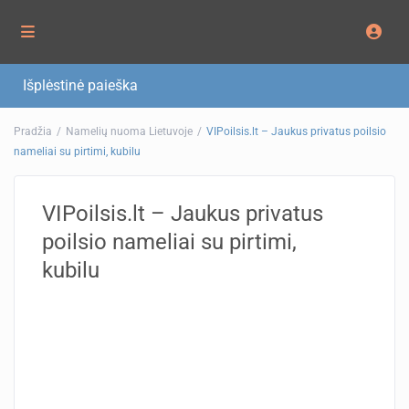
Išplėstinė paieška
Pradžia
Namelių nuoma Lietuvoje
VIPoilsis.lt – Jaukus privatus poilsio
nameliai su pirtimi, kubilu
VIPoilsis.lt – Jaukus privatus
poilsio nameliai su pirtimi,
kubilu