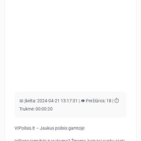
📅 Įkelta:
2024-04-21 13:17:31 |
👁️ Peržiūros:
18 |
⏱️
Trukmė:
00:00:20
VIPoilsis.lt – Jaukus poilsis gamtoje