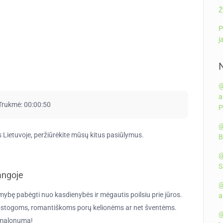
Ž
P
j
@
a
Trukmė:
00:00:50
P
@
s Lietuvoje, peržiūrėkite mūsų kitus pasiūlymus.
B
@
S
langoje
@
limybę pabėgti nuo kasdienybės ir mėgautis poilsiu prie jūros.
a
atostogoms, romantiškoms porų kelionėms ar net šventėms.
@
o malonumą!