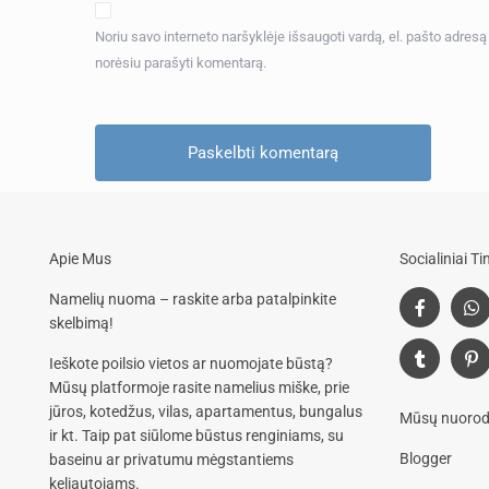
Noriu savo interneto naršyklėje išsaugoti vardą, el. pašto adresą ir
norėsiu parašyti komentarą.
Apie Mus
Socialiniai Tin
Namelių nuoma – raskite arba patalpinkite
skelbimą!
Ieškote poilsio vietos ar nuomojate būstą?
Mūsų platformoje rasite
namelius miške, prie
jūros, kotedžus, vilas, apartamentus, bungalus
Mūsų nuorodo
ir kt. Taip pat siūlome
būstus renginiams, su
Blogger
baseinu
ar privatumu mėgstantiems
keliautojams.