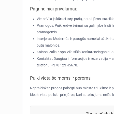
Pagrindiniai privalumai:
Vieta
: Vila įsikūrusi tarp pušų, netoli jūros, sut
Pramogos
: Puiki erdvė šeimai, su galimybe leisti
pramogomis.
Interjeras
: Modernūs ir patogūs nameliai užtikrina
būtų malonios.
Kainos
: Žalia Kopa Vila siūlo konkurencingas nuo
Kontaktai
: Daugiau informacijos ir rezervacija – 
telefonu: +370 123 45678.
Puiki vieta šeimoms ir poroms
Nepraleiskite progos pabėgti nuo miesto triukšmo ir pa
ideale vieta poilsiui prie jūros, kuri suteiks jums neiš
Turite būstą 