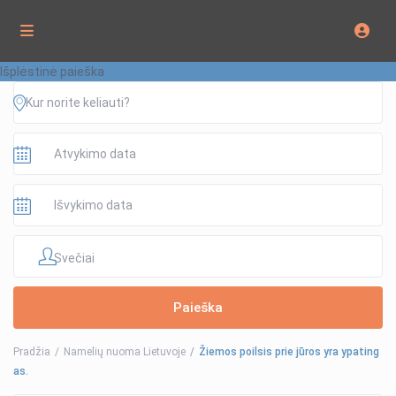
Išplėstinė paieška
Svečiai
Pradžia
Namelių nuoma Lietuvoje
Žiemos poilsis prie jūros yra ypating
as.