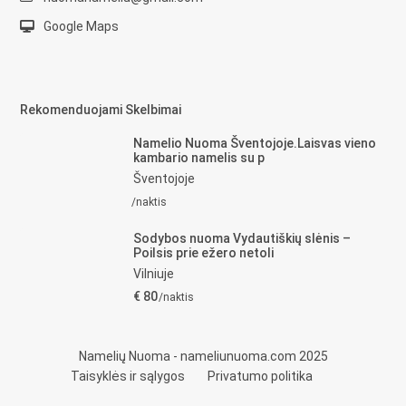
Google Maps
Rekomenduojami Skelbimai
Namelio Nuoma Šventojoje.Laisvas vieno
kambario namelis su p
Šventojoje
/naktis
Sodybos nuoma Vydautiškių slėnis –
Poilsis prie ežero netoli
Vilniuje
€ 80
/naktis
Namelių Nuoma - nameliunuoma.com 2025
Taisyklės ir sąlygos
Privatumo politika