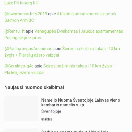
Lake Pittsburg NH
@awomansstory.2019
apie
Atokūs glampos nameliai netoli
Salmon Arm BC
@Rentu_lt
apie
Vanagupės Dvelksmas | Jaukus apartamentas
Palangoje prie jūros
@PaslaptingasAnonimas
apie
Šeirės pažintinis takas | 10 km
žygis + Platelių ežero vaizdai
@Geraldas-g4c
apie
Šeirės pažintinis takas | 10 km žygis +
Platelių ežero vaizdai
Naujausi nuomos skelbimai
Namelio Nuoma Šventojoje.Laisvas vieno
kambario namelis su p
Šventojoje
/naktis