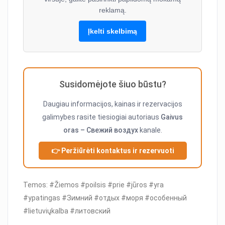
reklamą.
Įkelti skelbimą
Susidomėjote šiuo būstu?
Daugiau informacijos, kainas ir rezervacijos
galimybes rasite tiesiogiai autoriaus
Gaivus
oras – Cвежий воздух
kanale.
👉 Peržiūrėti kontaktus ir rezervuoti
Temos: #Žiemos #poilsis #prie #jūros #yra
#ypatingas #Зимний #отдых #моря #особенный
#lietuviųkalba #литовский