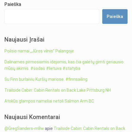
Paieška
Paieška
Naujausi Įrašai
Poilsio namai „Jūros vilnis” Palangoje
Dalinamės pirmosiomis idėjomis, kas čia galėtų gimti geriausio
mūsų akimis. #sodas #lietuva #statyba
Su Finn burlaiviu Kuršių mariose. #finnsailing
Trailside Cabin: Cabin Rentals on Back Lake Pittsburg NH
Atokūs glampos nameliai netoli Salmon Arm BC
Naujausi Komentarai
@GregSanders-m8w
apie
Trailside Cabin: Cabin Rentals on Back