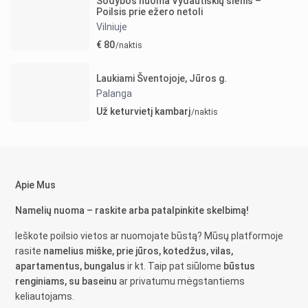
Sodybos nuoma Vydautiškių slėnis –
Poilsis prie ežero netoli
Vilniuje
€ 80
/naktis
Laukiami Šventojoje, Jūros g.
Palanga
Už keturvietį kambarį
/naktis
Apie Mus
Namelių nuoma – raskite arba patalpinkite skelbimą!
Ieškote poilsio vietos ar nuomojate būstą? Mūsų platformoje
rasite
namelius miške, prie jūros, kotedžus, vilas,
apartamentus, bungalus
ir kt. Taip pat siūlome
būstus
renginiams, su baseinu
ar privatumu mėgstantiems
keliautojams.