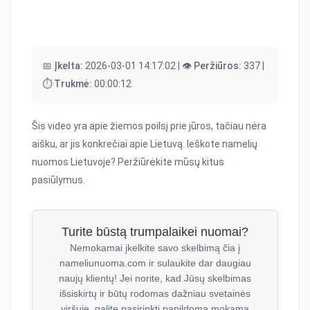
📅 Įkelta:
2026-03-01 14:17:02 |
👁️ Peržiūros:
337 |
⏱️ Trukmė:
00:00:12
Šis video yra apie žiemos poilsį prie jūros, tačiau nėra
aišku, ar jis konkrečiai apie Lietuvą. Ieškote namelių
nuomos Lietuvoje? Peržiūrėkite mūsų kitus
pasiūlymus.
Turite būstą trumpalaikei nuomai?
Nemokamai įkelkite savo skelbimą čia į
nameliunuoma.com ir sulaukite dar daugiau
naujų klientų! Jei norite, kad Jūsų skelbimas
išsiskirtų ir būtų rodomas dažniau svetainės
viršuje, galite pasirinkti papildomą mokamą