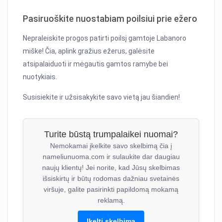
Pasiruoškite nuostabiam poilsiui prie ežero
Nepraleiskite progos patirti poilsį gamtoje Labanoro
miške! Čia, aplink gražius ežerus, galėsite
atsipalaiduoti ir mėgautis gamtos ramybe bei
nuotykiais.
Susisiekite ir užsisakykite savo vietą jau šiandien!
Turite būstą trumpalaikei nuomai?
Nemokamai įkelkite savo skelbimą čia į
nameliunuoma.com ir sulaukite dar daugiau
naujų klientų! Jei norite, kad Jūsų skelbimas
išsiskirtų ir būtų rodomas dažniau svetainės
viršuje, galite pasirinkti papildomą mokamą
reklamą.
Įkelti skelbimą