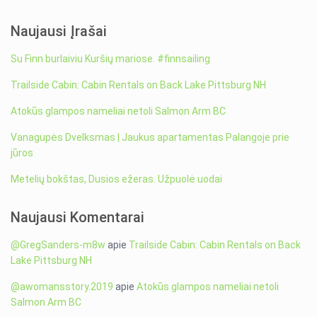
Naujausi Įrašai
Su Finn burlaiviu Kuršių mariose. #finnsailing
Trailside Cabin: Cabin Rentals on Back Lake Pittsburg NH
Atokūs glampos nameliai netoli Salmon Arm BC
Vanagupės Dvelksmas | Jaukus apartamentas Palangoje prie
jūros
Metelių bokštas, Dusios ežeras. Užpuolė uodai
Naujausi Komentarai
@GregSanders-m8w
apie
Trailside Cabin: Cabin Rentals on Back
Lake Pittsburg NH
@awomansstory.2019
apie
Atokūs glampos nameliai netoli
Salmon Arm BC