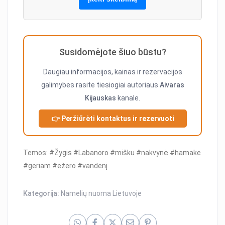
Susidomėjote šiuo būstu?
Daugiau informacijos, kainas ir rezervacijos
galimybes rasite tiesiogiai autoriaus
Aivaras
Kijauskas
kanale.
👉 Peržiūrėti kontaktus ir rezervuoti
Temos: #Žygis #Labanoro #mišku #nakvynė #hamake
#geriam #ežero #vandenį
Kategorija:
Namelių nuoma Lietuvoje