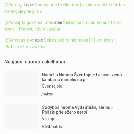
@Rentu_lt
apie
Vanagupės Dvelksmas | Jaukus apartamentas
Palangoje prie jūros
@PaslaptingasAnonimas
apie
Šeirės pažintinis takas | 10 km
žygis + Platelių ežero vaizdai
@Geraldas-g4c
apie
Šeirės pažintinis takas | 10 km žygis +
Platelių ežero vaizdai
Naujausi nuomos skelbimai
Namelio Nuoma Šventojoje.Laisvas vieno
kambario namelis su p
Šventojoje
/naktis
Sodybos nuoma Vydautiškių slėnis –
Poilsis prie ežero netoli
Vilniuje
€ 80
/naktis