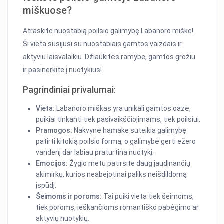
miškuose?
Atraskite nuostabią poilsio galimybę Labanoro miške!
Ši vieta susijusi su nuostabiais gamtos vaizdais ir
aktyviu laisvalaikiu. Džiaukitės ramybe, gamtos grožiu
ir pasinerkite į nuotykius!
Pagrindiniai privalumai:
Vieta:
Labanoro miškas yra unikali gamtos oazė,
puikiai tinkanti tiek pasivaikščiojimams, tiek poilsiui.
Pramogos:
Nakvynė hamake suteikia galimybę
patirti kitokią poilsio formą, o galimybė gerti ežero
vandenį dar labiau praturtina nuotykį.
Emocijos:
Žygio metu patirsite daug jaudinančių
akimirkų, kurios neabejotinai paliks neišdildomą
įspūdį.
Šeimoms ir poroms:
Tai puiki vieta tiek šeimoms,
tiek poroms, ieškančioms romantiško pabėgimo ar
aktyvių nuotykių.