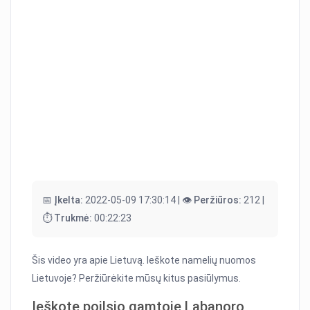
📅 Įkelta:
2022-05-09 17:30:14 |
👁️ Peržiūros:
212 |
⏱️ Trukmė:
00:22:23
Šis video yra apie Lietuvą. Ieškote namelių nuomos
Lietuvoje? Peržiūrėkite mūsų kitus pasiūlymus.
Ieškote poilsio gamtoje Labanoro