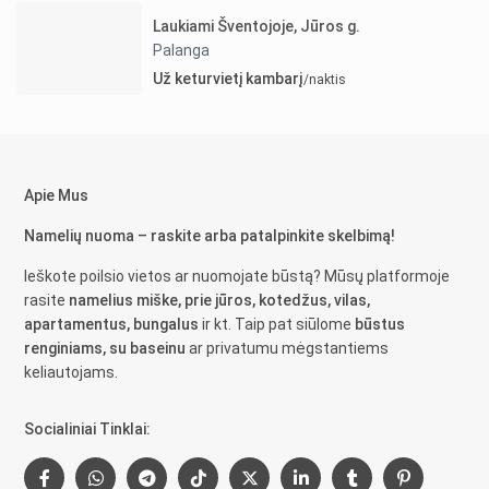
Laukiami Šventojoje, Jūros g.
Palanga
Už keturvietį kambarį
/naktis
Apie Mus
Namelių nuoma – raskite arba patalpinkite skelbimą!
Ieškote poilsio vietos ar nuomojate būstą? Mūsų platformoje
rasite
namelius miške, prie jūros, kotedžus, vilas,
apartamentus, bungalus
ir kt. Taip pat siūlome
būstus
renginiams, su baseinu
ar privatumu mėgstantiems
keliautojams.
Socialiniai Tinklai: