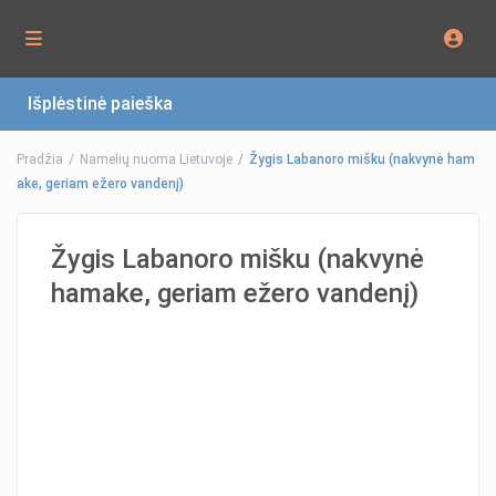
Išplėstinė paieška
Pradžia
Namelių nuoma Lietuvoje
Žygis Labanoro mišku (nakvynė ham
ake, geriam ežero vandenį)
Žygis Labanoro mišku (nakvynė
hamake, geriam ežero vandenį)