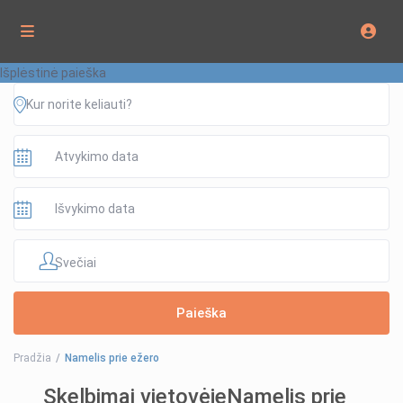
Išplėstinė paieška
Svečiai
Pradžia
Namelis prie ežero
Skelbimai vietovėjeNamelis prie