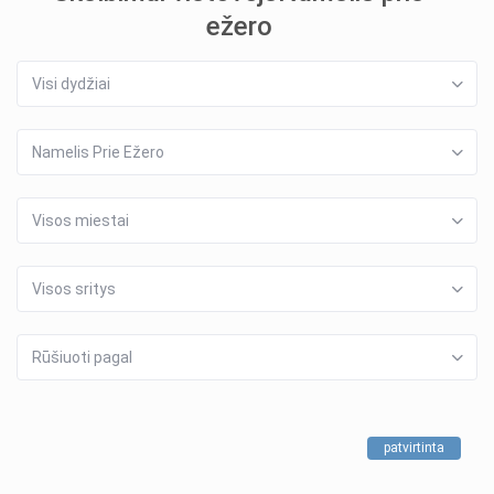
ežero
Visi dydžiai
Namelis Prie Ežero
Visos miestai
Visos sritys
Rūšiuoti pagal
patvirtinta