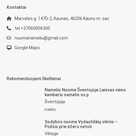
Kontaktai
Marvelės g. 147D-2, Kaunas, 46206 Kauno m. sav.
tel:+37060006300
nuomanameliu@gmail.com
Google Maps
Rekomenduojami Skelbimai
Namelio Nuoma Šventojoje.Laisvas vieno
kambario namelis su p
Šventojoje
/naktis
Sodybos nuoma Vydautiškių slėnis –
Poilsis prie ežero netoli
Vilniuje