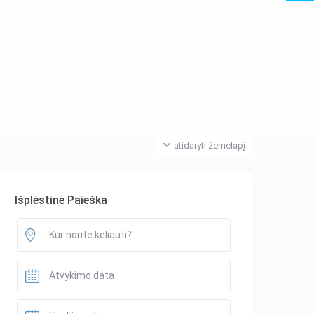
atidaryti žemėlapį
Išplėstinė Paieška