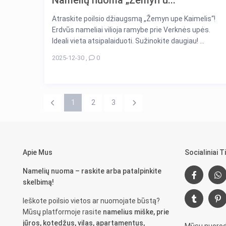
Namelių nuoma „Žemyn u...
Atraskite poilsio džiaugsmą „Žemyn upe Kaimelis“!
Erdvūs nameliai vilioja ramybe prie Verknės upės.
Ideali vieta atsipalaiduoti. Sužinokite daugiau! ...
2025-12-30
,
0
1
2
3
Apie Mus
Socialiniai Ti
Namelių nuoma – raskite arba patalpinkite
skelbimą!
Ieškote poilsio vietos ar nuomojate būstą?
Mūsų platformoje rasite
namelius miške, prie
jūros, kotedžus, vilas, apartamentus,