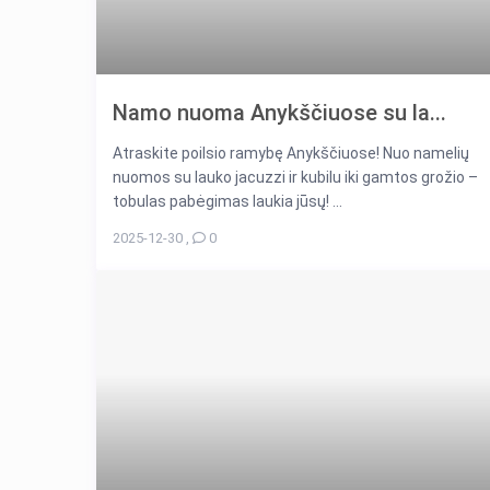
Namo nuoma Anykščiuose su la...
Atraskite poilsio ramybę Anykščiuose! Nuo namelių
nuomos su lauko jacuzzi ir kubilu iki gamtos grožio –
tobulas pabėgimas laukia jūsų! ...
2025-12-30
,
0