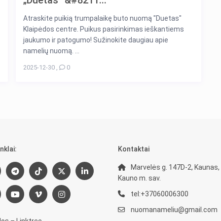
„Duetas” &#8211...
Atraskite puikią trumpalaikę buto nuomą "Duetas"
Klaipėdos centre. Puikus pasirinkimas ieškantiems
jaukumo ir patogumo! Sužinokite daugiau apie
namelių nuomą. ...
2025-12-30
,
0
nklai:
Kontaktai
Marvelės g. 147D-2, Kaunas,
Kauno m. sav.
tel:+37060006300
nuomanameliu@gmail.com