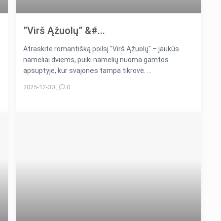
”Virš Ąžuolų” &#...
Atraskite romantišką poilsį "Virš Ąžuolų" – jaukūs
nameliai dviems, puiki namelių nuoma gamtos
apsuptyje, kur svajonės tampa tikrove. ...
2025-12-30
,
0